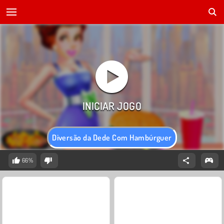
Diversão da Dede Com Hambúrguer
66%