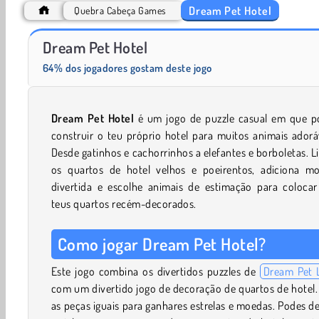
Dream Pet Hotel
Quebra Cabeça Games
Solitaire Social
Trollface Quest: USA 2
Dream Pet Hotel
64% dos jogadores gostam deste jogo
Dream Pet Hotel
é um jogo de puzzle casual em que p
construir o teu próprio hotel para muitos animais adorá
Desde gatinhos e cachorrinhos a elefantes e borboletas. 
os quartos de hotel velhos e poeirentos, adiciona mob
divertida e escolhe animais de estimação para colocar
teus quartos recém-decorados.
Como jogar Dream Pet Hotel?
Este jogo combina os divertidos puzzles de
Dream Pet 
com um divertido jogo de decoração de quartos de hotel.
as peças iguais para ganhares estrelas e moedas. Podes d