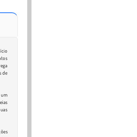
ício
ntos
rega
s de
s um
eias
buas
ções