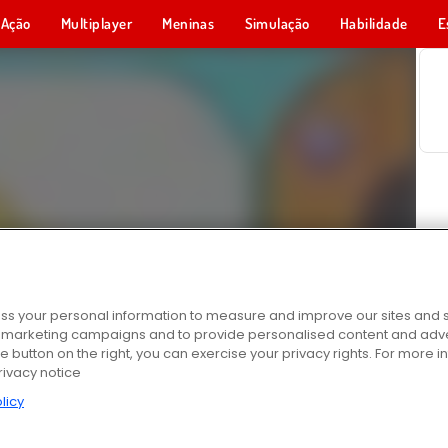
Ação
Multiplayer
Meninas
Simulação
Habilidade
E
s your personal information to measure and improve our sites and s
r marketing campaigns and to provide personalised content and adver
he button on the right, you can exercise your privacy rights. For more 
rivacy notice
licy