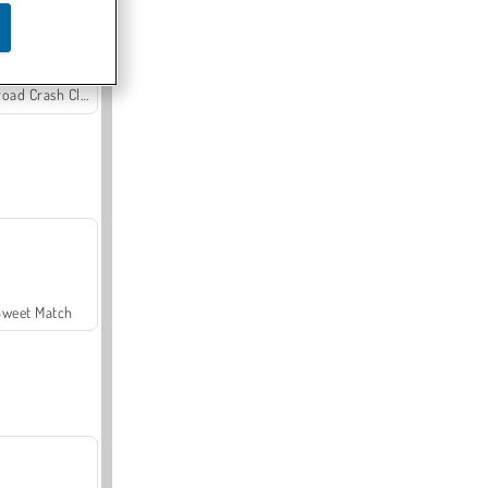
Offroad Crash Climber 4X4
Sweet Match