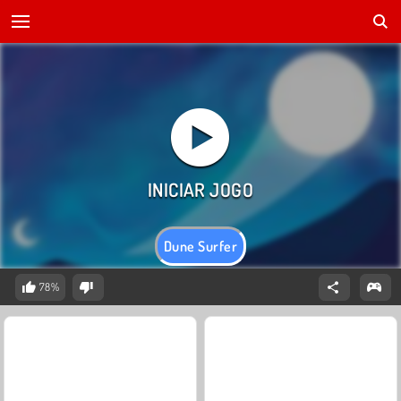
Dune Surfer
78%