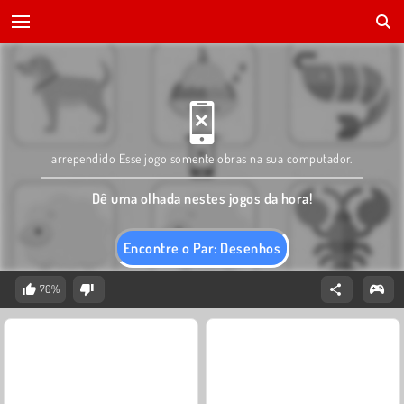
arrependido Esse jogo somente obras na sua computador.
Dê uma olhada nestes jogos da hora!
Encontre o Par: Desenhos
76%