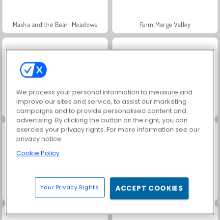
Masha and the Bear: Meadows
Farm Merge Valley
We process your personal information to measure and
improve our sites and service, to assist our marketing
Fashion Princess - Dress Up for Girls
Jewel Garden Story
campaigns and to provide personalised content and
advertising. By clicking the button on the right, you can
exercise your privacy rights. For more information see our
privacy notice
Cookie Policy
Your Privacy Rights
ACCEPT COOKIES
Royal Story
Scala 40