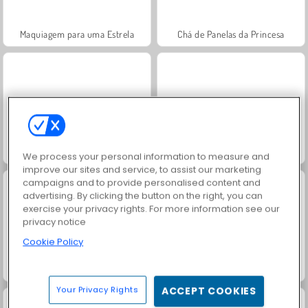
Maquiagem para uma Estrela
Chá de Panelas da Princesa
Primeira Regra de Bolsas da Princesa
Cabeleireira de Casamento das Princesas
We process your personal information to measure and
improve our sites and service, to assist our marketing
campaigns and to provide personalised content and
advertising. By clicking the button on the right, you can
exercise your privacy rights. For more information see our
privacy notice
Cookie Policy
Princesa Sereia: Jogos Submarinos
Match Arena Multiplayer
Your Privacy Rights
ACCEPT COOKIES