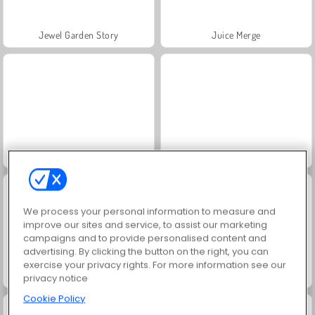
Jewel Garden Story
Juice Merge
Grand Mahjong Connect
Trollface Quest: USA 2
We process your personal information to measure and
improve our sites and service, to assist our marketing
campaigns and to provide personalised content and
advertising. By clicking the button on the right, you can
exercise your privacy rights. For more information see our
Masha and the Bear: Meadows
Scala 40
privacy notice
Cookie Policy