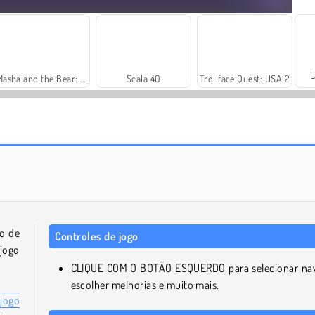
L
Masha and the Bear: Meadows
Scala 40
Trollface Quest: USA 2
Solitaire Social
Royal Story
to de
Controles de jogo
 jogo
CLIQUE COM O BOTÃO ESQUERDO para selecionar na
escolher melhorias e muito mais.
jogo