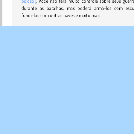
ocioso
. Você não terá muito controle sobre seus guerr
durante as batalhas, mas poderá armá-los com escu
fundi-los com outras naves e muito mais.
Como jogar Frontline?
Proteja o seu canto da galáxia de invasores alieníg
neste
jogo de estratégia
. Você precisará usar seus rec
com sabedoria enquanto envia seus lutadores para 
batalha e monitora o progresso deles.
Ação
Jogos de alienígenas
HTML5
Mobile
P
Tiro