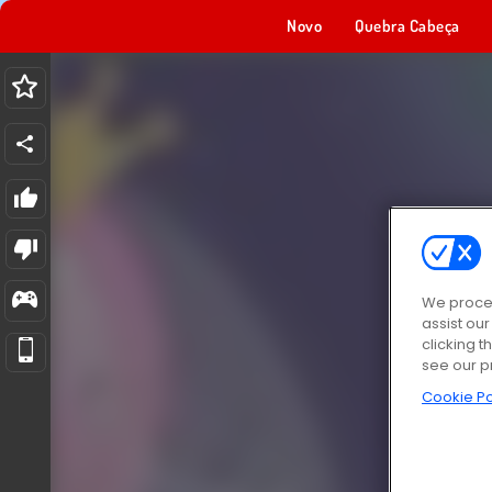
Novo
Quebra Cabeça
We proces
assist ou
clicking t
see our p
Cookie Po