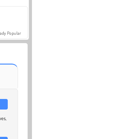
ady Popular
ves,