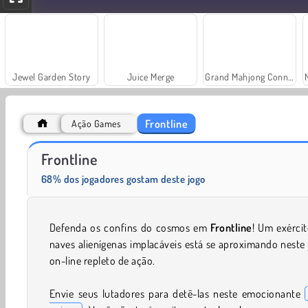
Jewel Garden Story
Juice Merge
Grand Mahjong Connect
Frontline
Ação Games
Fashion Princess - Dress Up for Girls
Farm Merge Valley
Frontline
68% dos jogadores gostam deste jogo
Defenda os confins do cosmos em
Frontline
! Um exérci
naves alienígenas implacáveis está se aproximando neste
on-line repleto de ação.
Envie seus lutadores para detê-las neste emocionante