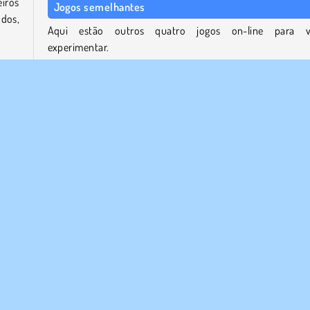
eiros
Jogos semelhantes
dos,
Aqui estão outros quatro jogos on-line para v
experimentar.
Atari Missile Command
enas
Zuma Boom
ursos
Skydom
cada
Spaceugh
opular
1 Jogador
Jogos Espaciais
Jogos de Idle
Estr