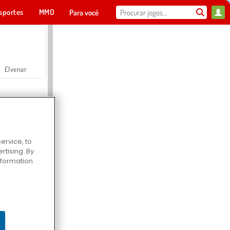
sportes
MMO
Para você
Elvenar
ervice, to
tising. By
Hospital Surgeon Doctor Game
information