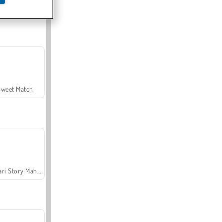
Offroad Crash Climber 4X4
Sweet Match
Safari Story Mahjong