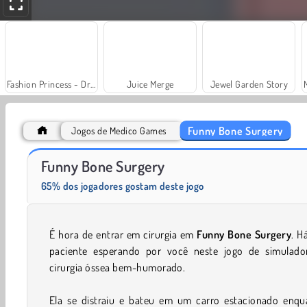
Fashion Princess - Dress Up for Girls
Juice Merge
Jewel Garden Story
Funny Bone Surgery
Jogos de Medico Games
Grand Mahjong Connect
Royal Story
Funny Bone Surgery
65% dos jogadores gostam deste jogo
É hora de entrar em cirurgia em
Funny Bone Surgery
. H
paciente esperando por você neste jogo de simulado
cirurgia óssea bem-humorado.
Ela se distraiu e bateu em um carro estacionado enqu