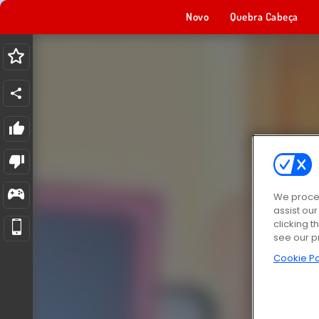
Novo
Quebra Cabeça
We proces
assist ou
clicking t
see our p
Cookie Po