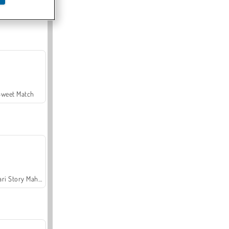
Offroad Crash Climber 4X4
Sweet Match
Safari Story Mahjong