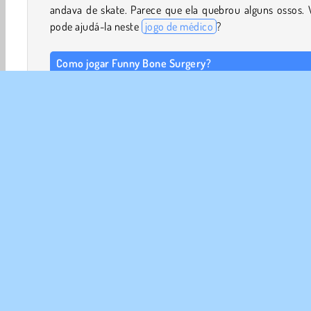
andava de skate. Parece que ela quebrou alguns ossos. 
pode ajudá-la neste
jogo de médico
?
Como jogar Funny Bone Surgery?
Você precisará ajudar uma jovem skatista neste
jog
simulação
fofo. Ela está ferida e provavelmente que
alguns ossos. Você vai precisar dar uma olhada nos ferim
dela e fazer uma cirurgia.
Controles de jogo
Jogos de Medico
Meninas
HTML5
Mobile
Si