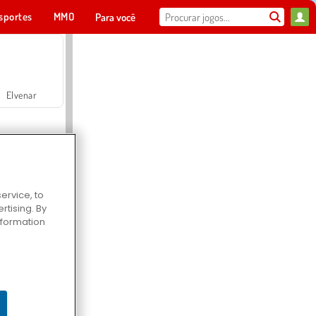
sportes
MMO
Para você
Elvenar
ervice, to
tising. By
Hospital Surgeon Doctor Game
information