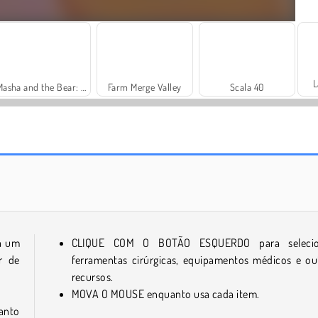
L
Masha and the Bear: Meadows
Farm Merge Valley
Scala 40
Solitaire Social
Trollface Quest: USA 2
á um
CLIQUE COM O BOTÃO ESQUERDO para selecio
r de
ferramentas cirúrgicas, equipamentos médicos e ou
recursos.
MOVA O MOUSE enquanto usa cada item.
anto