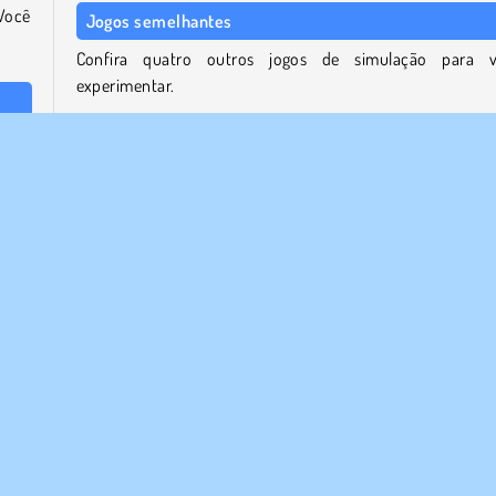
Você
Jogos semelhantes
Confira quatro outros jogos de simulação para 
experimentar.
o de
Funny Throat Surgery
brou
Baby Hazel Goes Sick
entos
Funny Rescue Pet
Goldie: Home Recovery
Quem desenvolveu Funny Bone Surgery?
Funny Bone Surgery foi criado por iclickgames.
mulação
Habilidade
Cirurgia