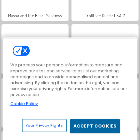
Masha and the Bear: Meadows
Trollface Quest: USA 2
We process your personal information to measure and
Scala 40
Heroes of Myths
improve our sites and service, to assist our marketing
campaigns and to provide personalised content and
advertising. By clicking the button on the right, you can
exercise your privacy rights. For more information see our
privacy notice
Cookie Policy
Solitaire Social
Fashion Princess - Dress Up for Girls
Your Privacy Rights
ACCEPT COOKIES