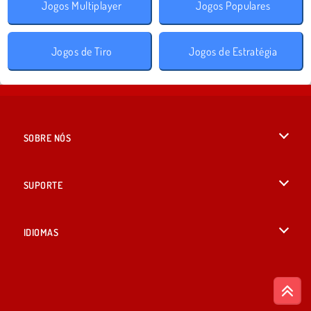
Jogos Multiplayer
Jogos Populares
Jogos de Tiro
Jogos de Estratégia
SOBRE NÓS
Termos de uso
SUPORTE
Nossa política de privacidade
Ajuda
IDIOMAS
Cookies
British English
Consentimento de Cookie
Русский