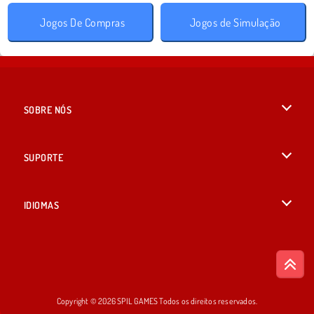
Jogos De Compras
Jogos de Simulação
SOBRE NÓS
Termos de uso
SUPORTE
Nossa política de privacidade
Ajuda
IDIOMAS
Cookies
British English
Consentimento de Cookie
Русский
Copyright © 2026 SPIL GAMES Todos os direitos reservados.