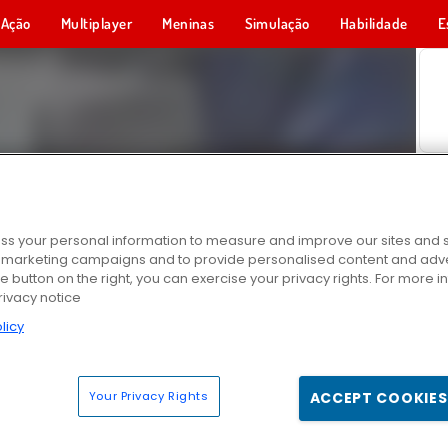
Ação
Multiplayer
Meninas
Simulação
Habilidade
E
s your personal information to measure and improve our sites and s
r marketing campaigns and to provide personalised content and adver
he button on the right, you can exercise your privacy rights. For more 
rivacy notice
licy
Your Privacy Rights
ACCEPT COOKIES