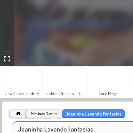
Jewel Garden Story
Fashion Princess - Dress Up for Girls
Juice Merge
Joaninha Lavando Fantasias
Meninas Games
Heroes of Myths
Masha and the Bear: Meadows
Joaninha Lavando Fantasias