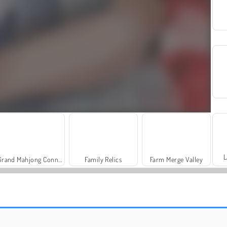
L
Grand Mahjong Connect
Family Relics
Farm Merge Valley
Royal Story
Scala 40