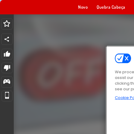
Novo
Quebra Cabeça
We proces
assist ou
clicking t
see our p
Cookie Po