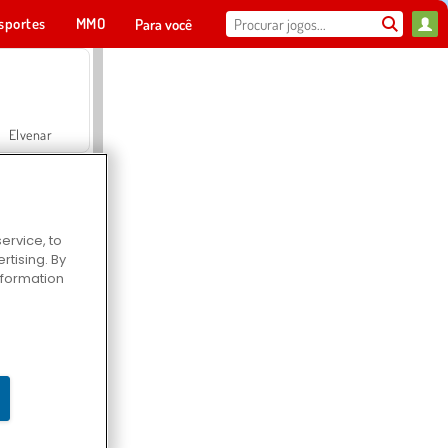
sportes
MMO
Para você
Elvenar
ervice, to
tising. By
Hospital Surgeon Doctor Game
information
Offroad Crash Climber 4X4