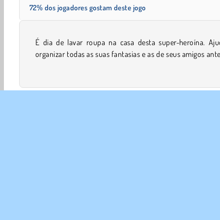
72% dos jogadores gostam deste jogo
É dia de lavar roupa na casa desta super-heroína. Aju
começar a lavá-las. Ela definitivamente não quer enco
organizar todas as suas fantasias e as de seus amigos ant
Meninas
Mobile
Simulação
1 Jogador
Geren
SOBR
Noss