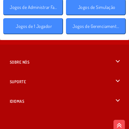
Jogos de Administrar Fazenda
Jogos de Simulação
Jogos de 1 Jogador
Jogos de Gerenciamento de Tempo
SOBRE NÓS
Termos de uso
SUPORTE
Nossa política de privacidade
Ajuda
IDIOMAS
Cookies
English
Consentimento de Cookie