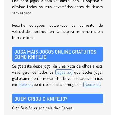
Enquanto jogas, a área vai diminuindo. O objetivo é
eliminar todos os teus adversários antes de ficares
sem espaço.
Recolhe corações, power-ups de aumento de
velocidade e outros itens úteis para te manteres em
forma e forte.
JOGA MAIS JOGOS ONLINE GRATUITOS
COMO KNIFE.IO
Se gostaste deste jogo, dá uma vista de olhos a esta
visão geral de todos os
jogos .io
que podes jogar
gratuitamente no nosso site. Devora cidades inteiras
em
Hole.io
, ou derrota naves inimigas em
Space.io
.
QUEM CRIOU O KNIFE.IO?
O Knife
.io
foi criado pela Mao Games.