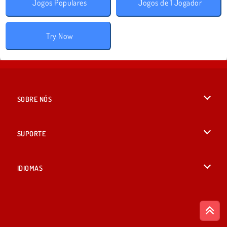
Jogos Populares
Jogos de 1 Jogador
Try Now
SOBRE NÓS
Termos de uso
SUPORTE
Nossa política de privacidade
Ajuda
IDIOMAS
Cookies
English
Consentimento de Cookie
British English