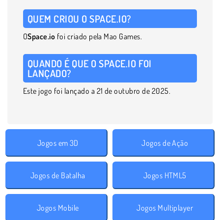
QUEM CRIOU O SPACE.IO?
O
Space.io
foi criado pela Mao Games.
QUANDO É QUE O SPACE.IO FOI
LANÇADO?
Este jogo foi lançado a 21 de outubro de 2025.
Jogos em 3D
Jogos de Ação
Jogos de Batalha
Jogos HTML5
Jogos Mobile
Jogos Multiplayer