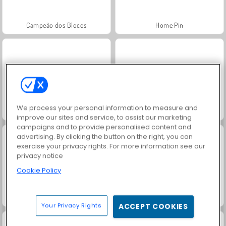
Campeão dos Blocos
Home Pin
We process your personal information to measure and
Crazy Bus Station
Sort Parking
improve our sites and service, to assist our marketing
campaigns and to provide personalised content and
advertising. By clicking the button on the right, you can
exercise your privacy rights. For more information see our
privacy notice
Cookie Policy
Grand Mahjong Connect
Juice Merge
Your Privacy Rights
ACCEPT COOKIES