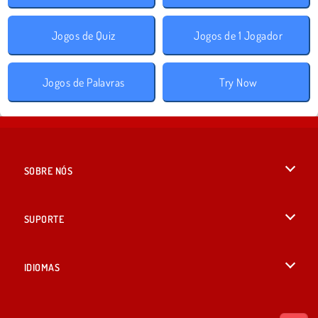
Jogos de Quiz
Jogos de 1 Jogador
Jogos de Palavras
Try Now
SOBRE NÓS
Termos de uso
SUPORTE
Nossa política de privacidade
Ajuda
IDIOMAS
Cookies
English