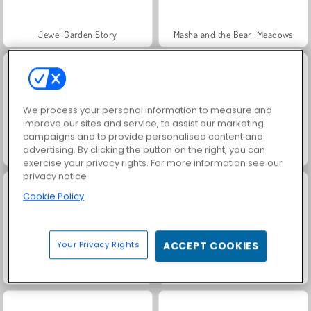
Jewel Garden Story
Masha and the Bear: Meadows
We process your personal information to measure and
improve our sites and service, to assist our marketing
campaigns and to provide personalised content and
advertising. By clicking the button on the right, you can
Scala 40
Juice Merge
exercise your privacy rights. For more information see our
privacy notice
Cookie Policy
Your Privacy Rights
ACCEPT COOKIES
Grand Mahjong Connect
Farm Merge Valley