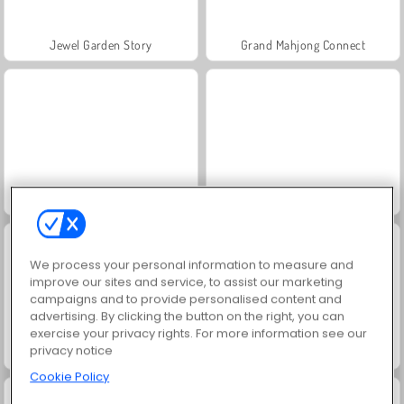
Jewel Garden Story
Grand Mahjong Connect
Juice Merge
Trollface Quest: USA 2
We process your personal information to measure and
improve our sites and service, to assist our marketing
campaigns and to provide personalised content and
advertising. By clicking the button on the right, you can
exercise your privacy rights. For more information see our
privacy notice
Masha and the Bear: Meadows
Paciência FRVR
Cookie Policy