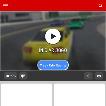
Mega City Racing
76%