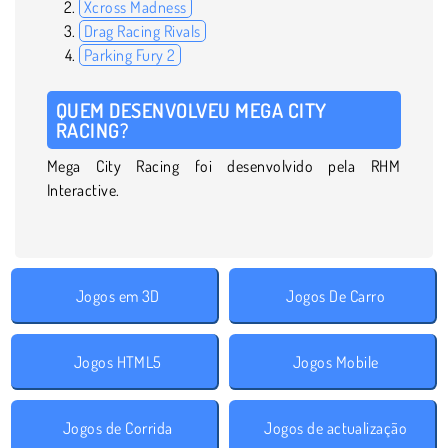
Xcross Madness
Drag Racing Rivals
Parking Fury 2
QUEM DESENVOLVEU MEGA CITY
RACING?
Mega City Racing foi desenvolvido pela RHM
Interactive.
Jogos em 3D
Jogos De Carro
Jogos HTML5
Jogos Mobile
Jogos de Corrida
Jogos de actualização