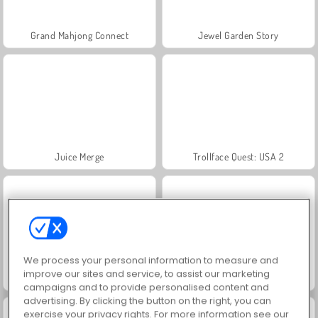
Grand Mahjong Connect
Jewel Garden Story
Juice Merge
Trollface Quest: USA 2
We process your personal information to measure and
improve our sites and service, to assist our marketing
Masha and the Bear: Meadows
Scala 40
campaigns and to provide personalised content and
advertising. By clicking the button on the right, you can
exercise your privacy rights. For more information see our