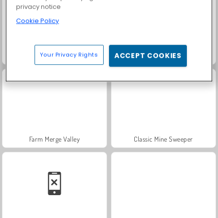
privacy notice
Cookie Policy
Your Privacy Rights
ACCEPT COOKIES
Solitaire Social
Fashion Princess - Dress Up for Girls
Farm Merge Valley
Classic Mine Sweeper