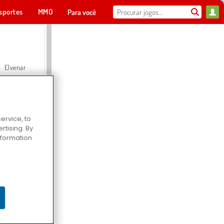
sportes
MMO
Para você
Elvenar
ervice, to
tising. By
Hospital Surgeon Doctor Game
information
Offroad Crash Climber 4X4