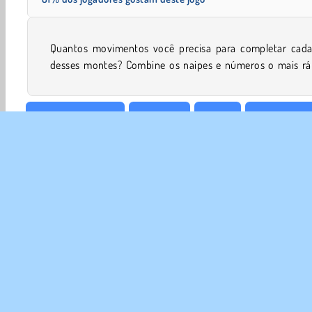
Quantos movimentos você precisa para completar cad
desses montes? Combine os naipes e números o mais rá
Tabuleiro e Cartas
Paciência
Cartas
Jogos De Fam
SOBR
Noss