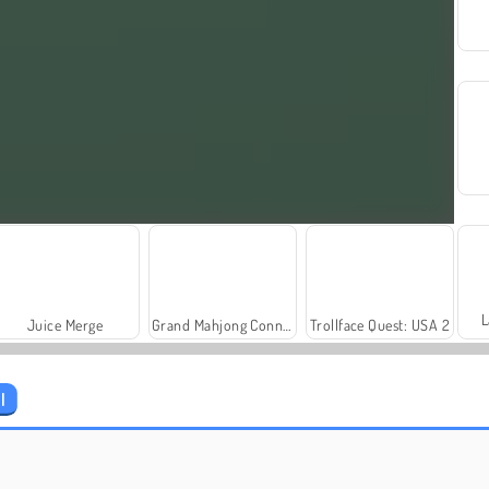
L
Juice Merge
Grand Mahjong Connect
Trollface Quest: USA 2
l
Paciência Klondike Incrível
Solitaire-Classic