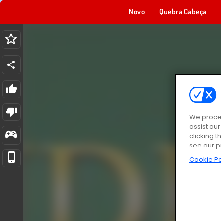
Novo
Quebra Cabeça
We proces
assist ou
clicking t
see our p
Cookie Po