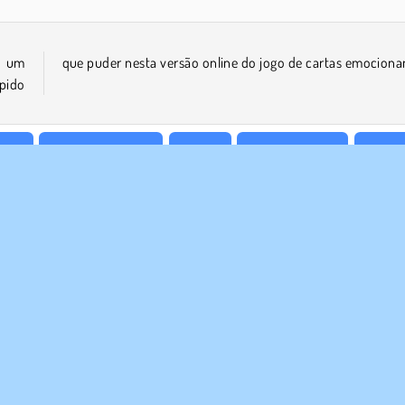
a um
que puder nesta versão online do jogo de cartas emociona
pido
ília
Jogos de Freecell
Mobile
Quebra Cabeça
1 Joga
E NÓS
SUPORTE
Termos de uso
Cookies
Ajuda
a política de privacidade
Consentimento de Cookie