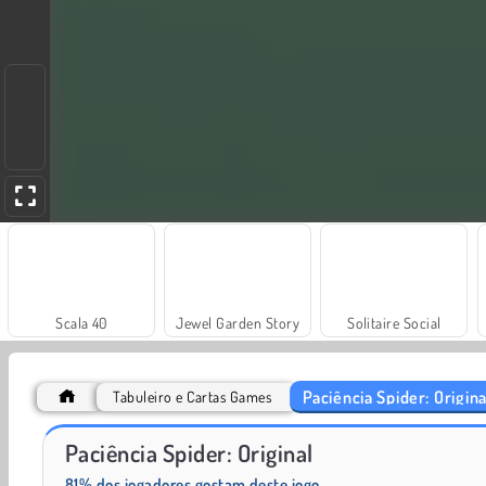
Scala 40
Jewel Garden Story
Solitaire Social
Paciência Spider: Origina
Tabuleiro e Cartas Games
Masha and the Bear: Meadows
Farm Merge Valley
Paciência Spider: Original
81% dos jogadores gostam deste jogo