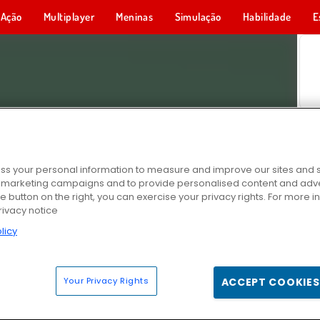
Ação
Multiplayer
Meninas
Simulação
Habilidade
E
s your personal information to measure and improve our sites and s
r marketing campaigns and to provide personalised content and adver
he button on the right, you can exercise your privacy rights. For more 
rivacy notice
licy
Your Privacy Rights
ACCEPT COOKIES