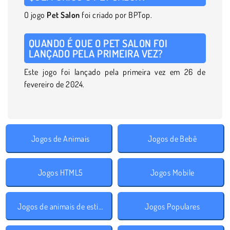
O jogo
Pet Salon
foi criado por BPTop.
QUANDO É QUE O PET SALON FOI
LANÇADO PELA PRIMEIRA VEZ?
Este jogo foi lançado pela primeira vez em 26 de
fevereiro de 2024.
Jogos de Animais
Jogos de Bebê
Jogos HTML5
Jogos Mobile
Jogos de animais de estimação
Jogos Populares