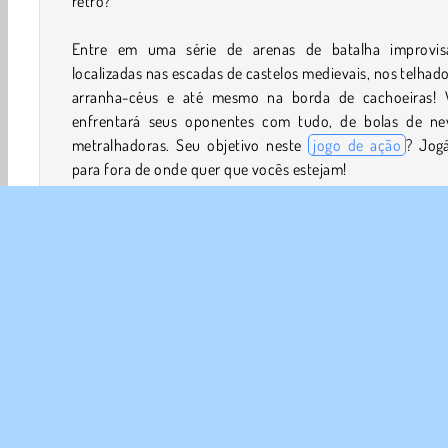
retrô?
Entre em uma série de arenas de batalha improvis
localizadas nas escadas de castelos medievais, nos telhad
arranha-céus e até mesmo na borda de cachoeiras! 
enfrentará seus oponentes com tudo, de bolas de ne
metralhadoras. Seu objetivo neste
jogo de ação
? Jogá
para fora de onde quer que vocês estejam!
Como jogar Pixel Smash Duel?
Pixel Smash Duel é um
jogo de luta
no qual você po
desafiar o computador ou outro jogador. Você usará
porção de armas para derrubar seus oponentes para for
prédios, castelos, penhascos e muito mais. Vence o pri
jogador a conseguir fazer isso cinco vezes durante cada du
Controles de jogo
Jogador 1