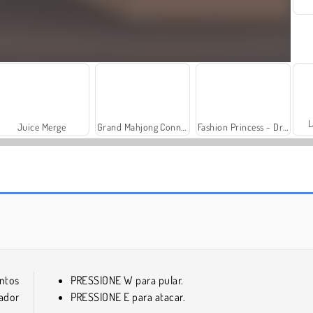
L
Juice Merge
Grand Mahjong Connect
Fashion Princess - Dress Up for Girls
Trollface Quest: USA 2
Harvest Honors Classic
ntos
PRESSIONE W para pular.
ador
PRESSIONE E para atacar.