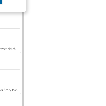
Offroad Crash Climber 4X4
Sweet Match
Safari Story Mahjong