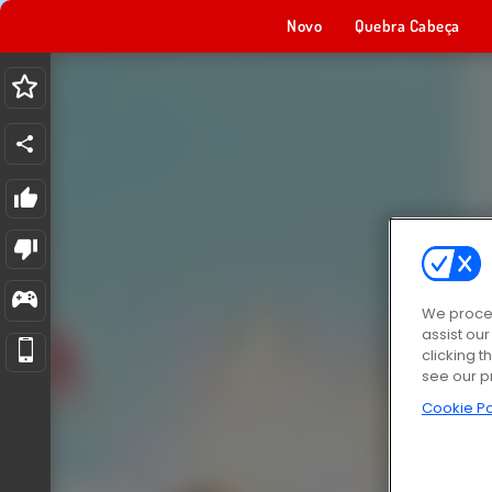
Novo
Quebra Cabeça
We proces
assist ou
clicking t
see our p
Cookie Po