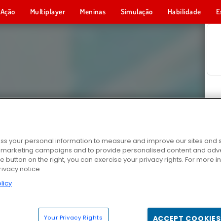
Ação
Multiplayer
Meninas
Simulação
Habilidade
E
s your personal information to measure and improve our sites and s
r marketing campaigns and to provide personalised content and adver
he button on the right, you can exercise your privacy rights. For more 
rivacy notice
licy
Your Privacy Rights
ACCEPT COOKIES