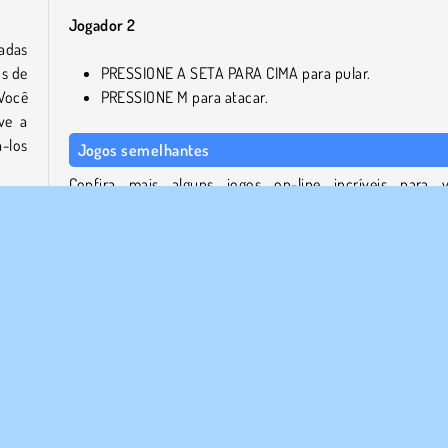
Jogador 2
adas
os de
PRESSIONE A SETA PARA CIMA para pular.
Você
PRESSIONE M para atacar.
ve a
-los
Jogos semelhantes
Confira mais alguns jogos on-line incríveis para 
experimentar em seguida.
derá
Drunken Boxing 2
 uma
Squid Fighter
a de
Boxing Random
meiro
Fire vs. Water Rights
elo.
Quem desenvolveu Pixel Smash Duel?
Pixel Smash Duel foi criado por RHM Interactive.