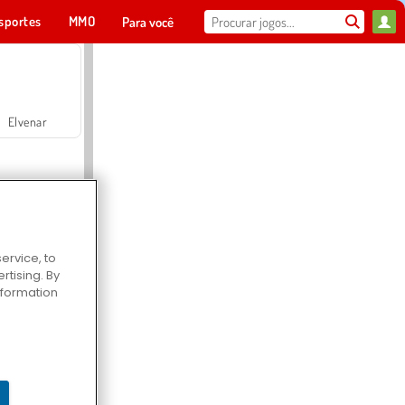
sportes
MMO
Para você
Elvenar
ervice, to
tising. By
Hospital Surgeon Doctor Game
information