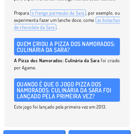
Prepara
o frango parmesão da Sara
, por exemplo, ou
experimenta fazer um lanche doce, como
as bolachas
de chocolate da Sara
.
QUEM CRIOU A PIZZA DOS NAMORADOS:
CULINÁRIA DA SARA?
A Pizza dos Namorados: Culinária da Sara
foi criado
por Agame.
QUANDO É QUE O JOGO PIZZA DOS
NAMORADOS: CULINÁRIA DA SARA FOI
LANÇADO PELA PRIMEIRA VEZ?
Este jogo foi lançado pela primeira vez em 2013.