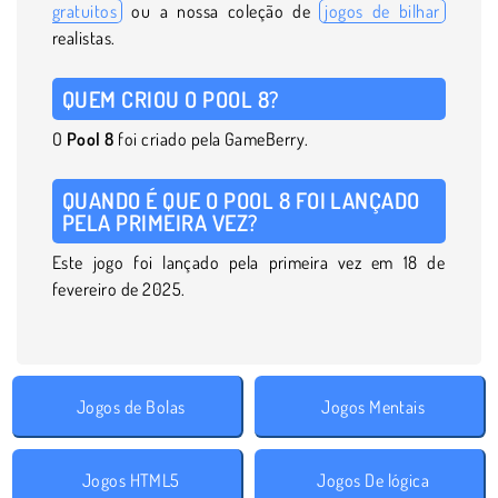
gratuitos
ou a nossa coleção de
jogos de bilhar
realistas.
QUEM CRIOU O POOL 8?
O
Pool 8
foi criado pela GameBerry.
QUANDO É QUE O POOL 8 FOI LANÇADO
PELA PRIMEIRA VEZ?
Este jogo foi lançado pela primeira vez em 18 de
fevereiro de 2025.
Jogos de Bolas
Jogos Mentais
Jogos HTML5
Jogos De lógica