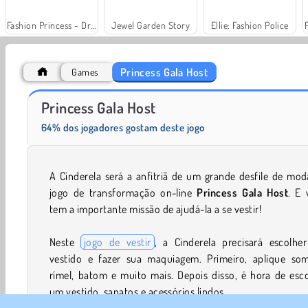
Fashion Princess - Dress Up for Girls
Jewel Garden Story
Ellie: Fashion Police
Princess Gala Host
Games
Ladybird Secret Identity Revealed
Mergest Kingdom
Princess Gala Host
64% dos jogadores gostam deste jogo
A Cinderela será a anfitriã de um grande desfile de mo
jogo de transformação on-line
Princess Gala Host
. E 
tem a importante missão de ajudá-la a se vestir!
Neste
jogo de vestir
, a Cinderela precisará escolhe
vestido e fazer sua maquiagem. Primeiro, aplique som
rímel, batom e muito mais. Depois disso, é hora de esc
um vestido, sapatos e acessórios lindos.