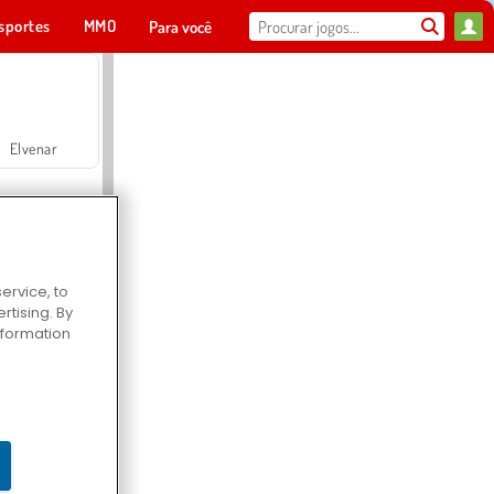
sportes
MMO
Para você
Elvenar
ervice, to
tising. By
Hospital Surgeon Doctor Game
information
Offroad Crash Climber 4X4