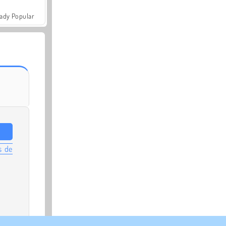
ady Popular
s de