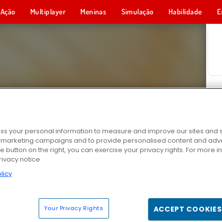
Ação
Multiplayer
Meninas
Simulação
Habilidade
E
s your personal information to measure and improve our sites and s
r marketing campaigns and to provide personalised content and adver
he button on the right, you can exercise your privacy rights. For more 
rivacy notice
licy
Your Privacy Rights
ACCEPT COOKIES