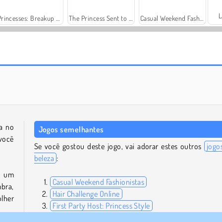
L
Princesses: Breakup Drama
The Princess Sent to Future
Casual Weekend Fashionistas
Juice Merge
Grand Mahjong Connect
da no
Jogos semelhantes
você
Se você gostou deste jogo, vai adorar estes outros
jogo
beleza
:
r um
Casual Weekend Fashionistas
bra,
Hair Challenge Online
olher
First Party Host: Princess Style