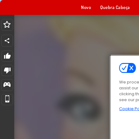
Novo
Quebra Cabeça
We proces
assist ou
clicking t
see our p
Cookie Po