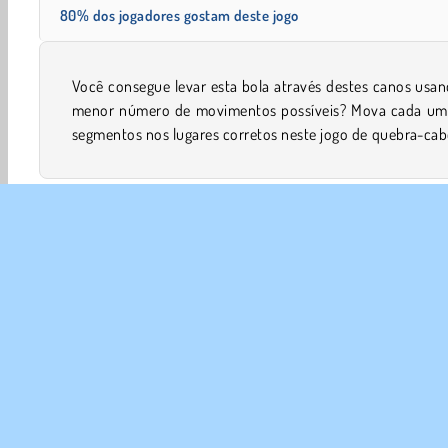
80% dos jogadores gostam deste jogo
Você consegue levar esta bola através destes canos usa
complicado. Você pode coletar dicas e estrelas duran
menor número de movimentos possíveis? Mova cada um
segmentos nos lugares corretos neste jogo de quebra-ca
Mentais
Concentração
Coolmath
Jogos De Famíl
SOBR
Noss