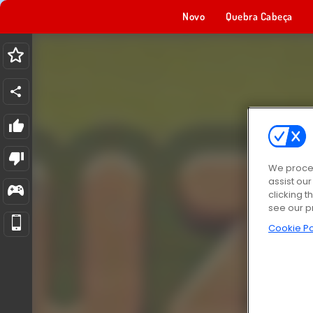
Novo
Quebra Cabeça
We proces
assist ou
clicking t
see our p
Cookie Po