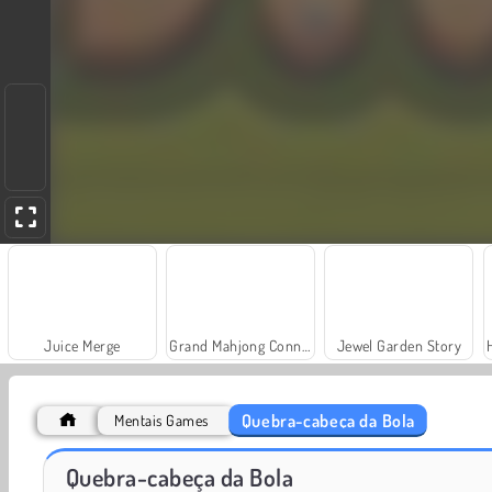
Juice Merge
Grand Mahjong Connect
Jewel Garden Story
Quebra-cabeça da Bola
Mentais Games
Scala 40
Solitaire Social
Quebra-cabeça da Bola