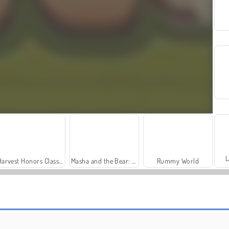
L
Harvest Honors Classic
Masha and the Bear: Meadows
Rummy World
Trollface Quest: USA 2
Fashion Princess - Dress Up for Girls