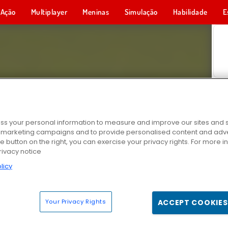
Ação
Multiplayer
Meninas
Simulação
Habilidade
E
s your personal information to measure and improve our sites and s
r marketing campaigns and to provide personalised content and adver
he button on the right, you can exercise your privacy rights. For more 
rivacy notice
licy
Your Privacy Rights
ACCEPT COOKIES