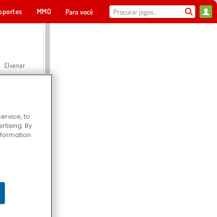
sportes
MMO
Para você
Elvenar
ervice, to
tising. By
Hospital Surgeon Doctor Game
information
Offroad Crash Climber 4X4