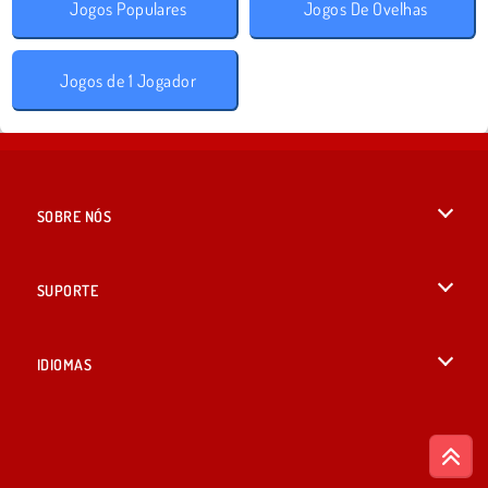
Jogos Populares
Jogos De Ovelhas
Jogos de 1 Jogador
SOBRE NÓS
Termos de uso
SUPORTE
Nossa política de privacidade
Ajuda
IDIOMAS
Cookies
British English
Consentimento de Cookie
Русский