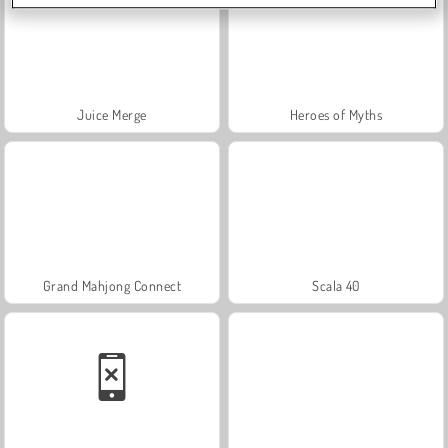
Juice Merge
Heroes of Myths
Grand Mahjong Connect
Scala 40