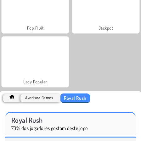
Pop Fruit
Jackpot
Lady Popular
Royal Rush
Aventura Games
Royal Rush
73% dos jogadores gostam deste jogo