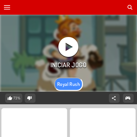
Royal Rush
73%