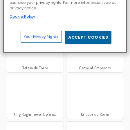
exercise your privacy rights. For more information see our
privacy notice
Cookie Policy
Simulador de Guerra
Mestre Arqueiro 3D: Defesa do Castelo
Your Privacy Rights
ACCEPT COOKIES
Defesa da Torre
Game of Emperors
King Rugni Tower Defense
Criador do Reino