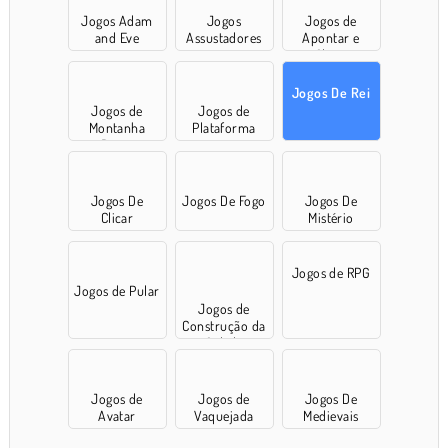
Jogos Adam
Jogos
Jogos de
and Eve
Assustadores
Apontar e
Clicar
Jogos De Rei
Jogos de
Jogos de
Montanha
Plataforma
Russa
Jogos De
Jogos De Fogo
Jogos De
Clicar
Mistério
Jogos de RPG
Jogos de Pular
Jogos de
Construção da
Cidade
Jogos de
Jogos de
Jogos De
Avatar
Vaquejada
Medievais