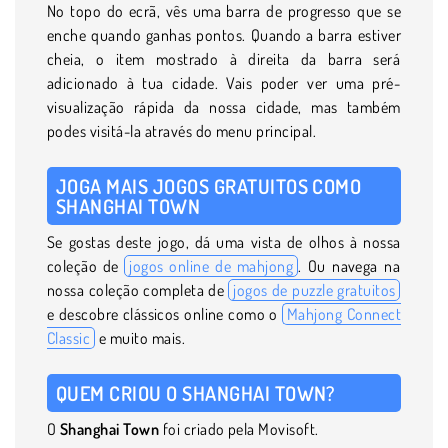
No topo do ecrã, vês uma barra de progresso que se
enche quando ganhas pontos. Quando a barra estiver
cheia, o item mostrado à direita da barra será
adicionado à tua cidade. Vais poder ver uma pré-
visualização rápida da nossa cidade, mas também
podes visitá-la através do menu principal.
JOGA MAIS JOGOS GRATUITOS COMO
SHANGHAI TOWN
Se gostas deste jogo, dá uma vista de olhos à nossa
coleção de
jogos online de mahjong
. Ou navega na
nossa coleção completa de
jogos de puzzle gratuitos
e descobre clássicos online como o
Mahjong Connect
Classic
e muito mais.
QUEM CRIOU O SHANGHAI TOWN?
O
Shanghai Town
foi criado pela Movisoft.