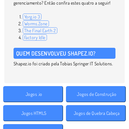
gerenciamento? Então confira estes quatro a seguir!
Yorg.io 3
Worms.Zone
The Final Earth 2
Factory Idle
QUEM DESENVOLVEU SHAPEZ.IO?
Shapez.io foi criado pela Tobias Springer IT Solutions.
Jogos .io
Jogos de Construção
Jogos HTML5
Jogos de Quebra Cabeça