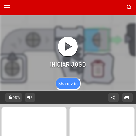
Shapez.io
76%