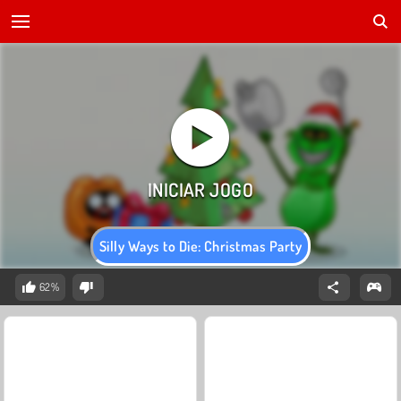
Silly Ways to Die: Christmas Party
62%