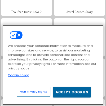
Trollface Quest: USA 2
Jewel Garden Story
We process your personal information to measure and
improve our sites and service, to assist our marketing
Juice Merge
Grand Mahjong Connect
campaigns and to provide personalised content and
advertising. By clicking the button on the right, you can
exercise your privacy rights. For more information see our
privacy notice
Cookie Policy
Your Privacy Rights
ACCEPT COOKIES
Masha and the Bear: Meadows
Heroes of Myths