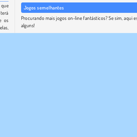
 que
Jogos semelhantes
terá
Procurando mais jogos on-line fantásticos? Se sim, aqui e
e os
alguns!
elas,
Pool Mania
Bubble Shooter Pro
Zumba Mania
Junte
Skydom
-las
utra
Quem desenvolveu Super Bubble Shooter?
olhas
Super Bubble Shooter foi criado pela MarketJS.
a
1 Jogador