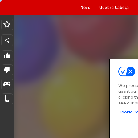
Novo
Quebra Cabeça
We proces
assist ou
clicking t
see our p
Cookie Po