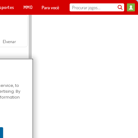
sportes
MMO
Para você
Elvenar
ervice, to
tising. By
Hospital Surgeon Doctor Game
information