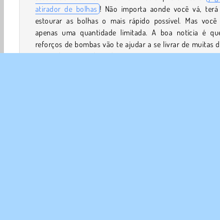
atirador de bolhas
! Não importa aonde você vá, terá
estourar as bolhas o mais rápido possível. Mas você 
apenas uma quantidade limitada. A boa notícia é qu
reforços de bombas vão te ajudar a se livrar de muitas d
especialmente as de pedra!
Como jogar Super Bubble Shooter?
Super Bubble Shooter é um
jogo de quebra-cabeças
. 
bolhas idênticas em grupos de três ou mais para removê
do tabuleiro. Você também pode trocar uma bolha por o
antes de lançá-la. Você será capaz de eliminar todas as b
antes de esgotar as do seu canhão?
Atirador de Bolhas
HTML5
Mobile
Quebra Cabeç