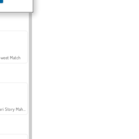
Offroad Crash Climber 4X4
Sweet Match
Safari Story Mahjong