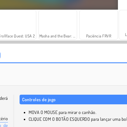
L
Trollface Quest: USA 2
Masha and the Bear: Meadows
Paciência FRVR
Fashion Princess - Dress Up for Girls
Farm Merge Valley
derá
Controles de jogo
MOVA O MOUSE para mirar o canhão.
ério
CLIQUE COM O BOTÃO ESQUERDO para lançar uma bol
o de