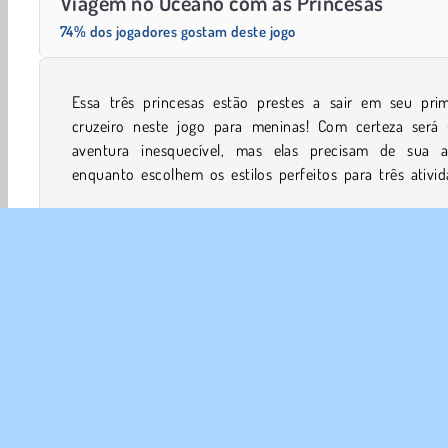
Viagem no Oceano com as Princesas
74% dos jogadores gostam deste jogo
Essa três princesas estão prestes a sair em seu prim
divertidas. Você poderia ajudá-las a escolherem roup
cruzeiro neste jogo para meninas! Com certeza será
penteados incríveis para um jantar elegante, uma t
aventura inesquecível, mas elas precisam de sua a
enquanto escolhem os estilos perfeitos para três ativi
Vestir
Meninas
Jogos De Férias
Transformar
SOBR
Noss