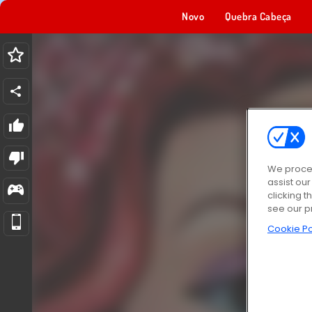
Novo
Quebra Cabeça
We proces
assist ou
clicking t
see our p
Cookie Po