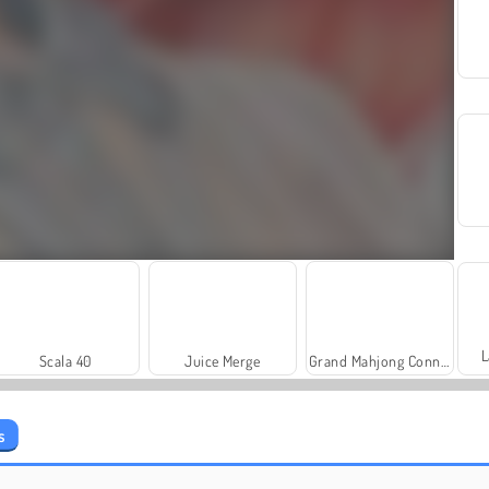
L
Scala 40
Juice Merge
Grand Mahjong Connect
s
Heroes of Myths
Bonnie: Me Siga Até...