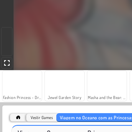
Fashion Princess - Dress Up for Girls
Jewel Garden Story
Masha and the Bear: Meadows
Viagem no Oceano com as Princesa
Vestir Games
Farm Merge Valley
Princesas em Ibiza