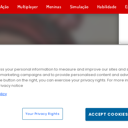
Ação
Multiplayer
Meninas
Simulação
Habilidade
E
s your personal information to measure and improve our sites and s
r marketing campaigns and to provide personalised content and adver
he button on the right, you can exercise your privacy rights. For more 
rivacy notice
licy
Your Privacy Rights
ACCEPT COOKIES