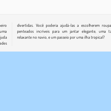
eiro
as e
 uma
arde
juda
relaxante no navio, e um passeio por uma ilha tropical?
dades
Mobile
Princesa
E NÓS
SUPORTE
Termos de uso
Cookies
Ajuda
a política de privacidade
Consentimento de Cookie