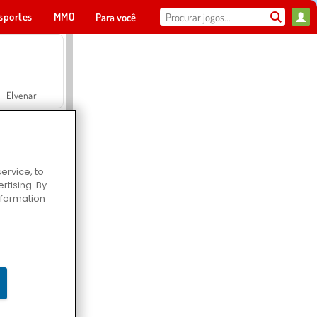
sportes
MMO
Para você
Elvenar
ervice, to
tising. By
Hospital Surgeon Doctor Game
information
Offroad Crash Climber 4X4