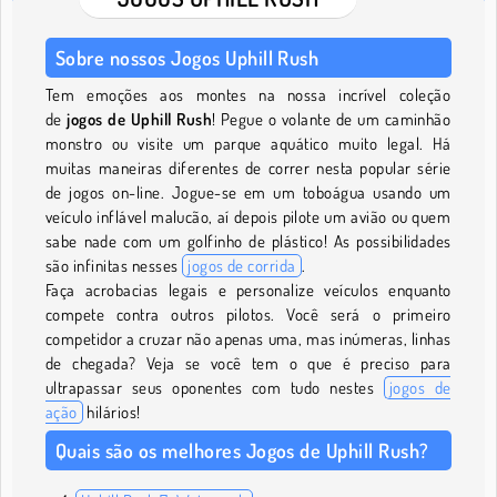
Sobre nossos Jogos Uphill Rush
Tem emoções aos montes na nossa incrível coleção
de
jogos de Uphill Rush
! Pegue o volante de um caminhão
monstro ou visite um parque aquático muito legal. Há
muitas maneiras diferentes de correr nesta popular série
de jogos on-line. Jogue-se em um toboágua usando um
veículo inflável malucão, aí depois pilote um avião ou quem
sabe nade com um golfinho de plástico! As possibilidades
são infinitas nesses
jogos de corrida
.
Faça acrobacias legais e personalize veículos enquanto
compete contra outros pilotos. Você será o primeiro
competidor a cruzar não apenas uma, mas inúmeras, linhas
de chegada? Veja se você tem o que é preciso para
ultrapassar seus oponentes com tudo nestes
jogos de
ação
hilários!
Quais são os melhores Jogos de Uphill Rush?