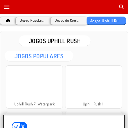
Jogos Uphill Rush
Jogos Populares
Jogos de Corrida
JOGOS UPHILL RUSH
JOGOS POPULARES
Uphill Rush 7: Waterpark
Uphill Rush 11