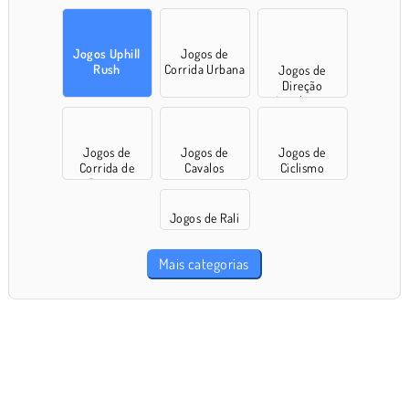
Linha Reta
Ladeiras
Jogos Uphill
Jogos de
Rush
Corrida Urbana
Jogos de
Direção
Acrobática
Jogos de
Jogos de
Jogos de
Corrida de
Cavalos
Ciclismo
Barcos
Jogos de Rali
Mais categorias