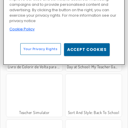
campaigns and to provide personalised content and
advertising. By clicking the button on the right, you can
exercise your privacy rights. For more information see our
privacy notice
Dotted Girl: Back to School
Love Tester Deluxe
Cookie Policy
Your Privacy Rights
ACCEPT COOKIES
Livro de Colorir de Volta para Escola
Day at School: My Teacher Games
Teacher Simulator
Sort And Style: Back To School