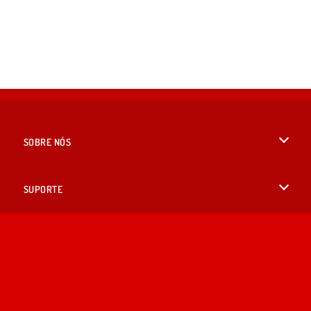
SOBRE NÓS
Termos de uso
SUPORTE
Nossa política de privacidade
Ajuda
IDIOMAS
Cookies
English
Consentimento de Cookie