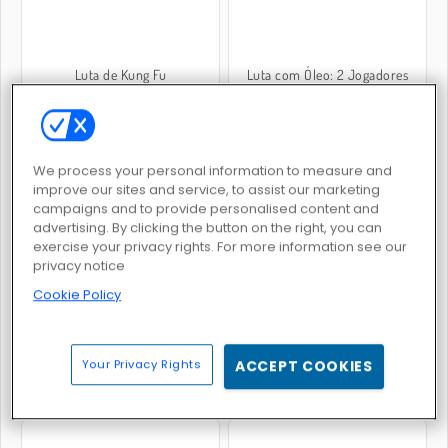
Luta de Kung Fu
Luta com Óleo: 2 Jogadores
We process your personal information to measure and
improve our sites and service, to assist our marketing
campaigns and to provide personalised content and
advertising. By clicking the button on the right, you can
Atiradores de Elites dos Telhados
Wrestle Physics
exercise your privacy rights. For more information see our
privacy notice
Cookie Policy
Your Privacy Rights
ACCEPT COOKIES
Punhos de Aço
Get on Top Mobile