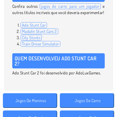
Confira outros
jogos de carro para um jogador
e
outros títulos incríveis que você deveria experimentar!
Ado Stunt Car
Madalin Stunt Cars 2
City Stunts
Train Driver Simulator
QUEM DESENVOLVEU ADO STUNT CAR
2?
Ado Stunt Car 2 foi desenvolvido por AdoLuxGames.
Jogos De Meninos
Jogos De Carro