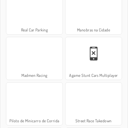
Real Car Parking
Manobras na Cidade
Madmen Racing
Agame Stunt Cars Multiplayer
Piloto de Minicarro de Corrida
Street Race Takedown