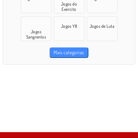
Jogos do
Exército
Jogos Y8
Jogos de Luta
Jogos
Sangrentos
Mais categorias