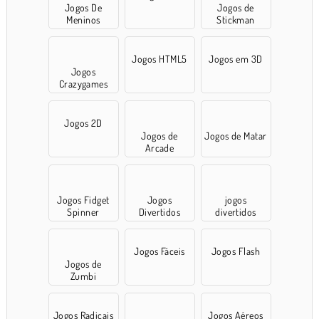
Jogos De
Jogos de
Meninos
Stickman
Jogos HTML5
Jogos em 3D
Jogos
Crazygames
Jogos 2D
Jogos de
Jogos de Matar
Arcade
Jogos Fidget
Jogos
jogos
Spinner
Divertidos
divertidos
Jogos Fáceis
Jogos Flash
Jogos de
Zumbi
Jogos Radicais
Jogos Aéreos