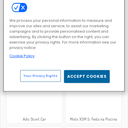
We process your personal information to measure and
improve our sites and service, to assist our marketing
Corrida Extrema de Moto
Dirigindo Caminhão de Petróleo
campaigns and to provide personalised content and
advertising. By clicking the button on the right, you can
exercise your privacy rights. For more information see our
privacy notice
Cookie Policy
Simulador de Carros 3D
Vehicle Simulator
Your Privacy Rights
ACCEPT COOKIES
Ado Stunt Car
Moto X3M 5: Festa na Piscina