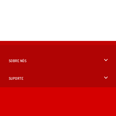
SOBRE NÓS
Termos de uso
SUPORTE
Nossa política de privacidade
Ajuda
IDIOMAS
Cookies
English