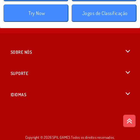
Try Now
Jogos de Classificação
SOBRE NÓS
Termos de uso
SUPORTE
Nossa política de privacidade
Ajuda
IDIOMAS
Cookies
English
Consentimento de Cookie
British English
Copyright © 2026 SPIL GAMES Todos os direitos reservados.