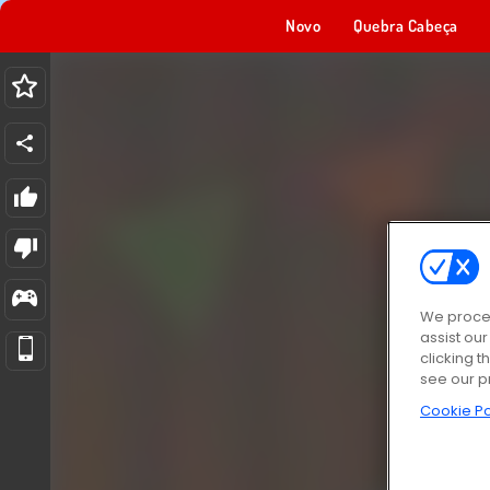
Novo
Quebra Cabeça
We proces
assist ou
clicking t
see our p
Cookie Po