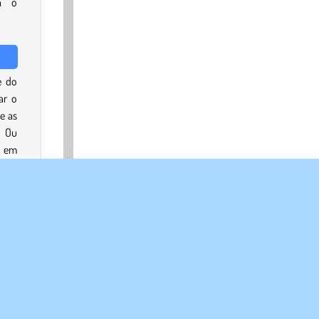
a o
e do
ar o
e as
 Ou
a em