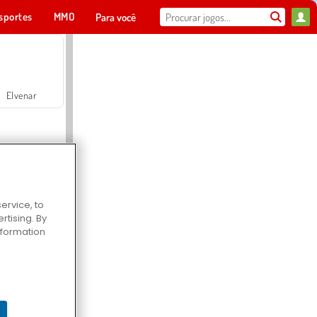
sportes
MMO
Para você
Elvenar
ervice, to
tising. By
Hospital Surgeon Doctor Game
information