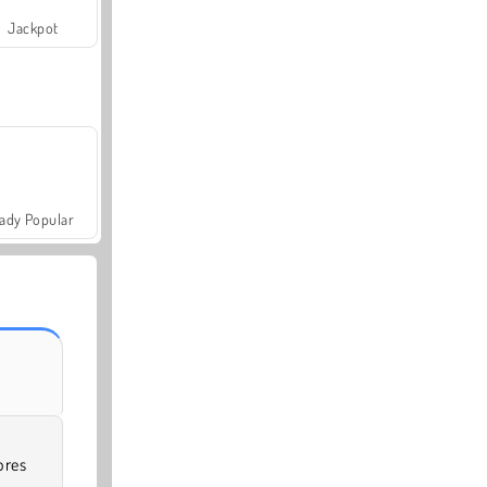
Jackpot
ady Popular
ores