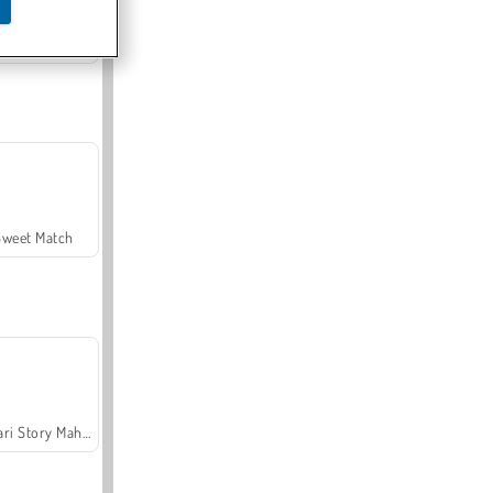
Offroad Crash Climber 4X4
Sweet Match
Safari Story Mahjong