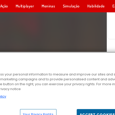
Ação
Multiplayer
Meninas
Simulação
Habilidade
E
s your personal information to measure and improve our sites and s
r marketing campaigns and to provide personalised content and adver
he button on the right, you can exercise your privacy rights. For more 
rivacy notice
licy
Your Privacy Rights
ACCEPT COOKIES