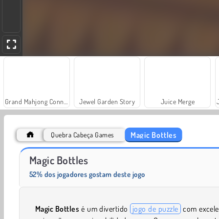
Grand Mahjong Connect
Jewel Garden Story
Juice Merge
Magic Bottles
Quebra Cabeça Games
Hexa Stack
My Castle: Merge and Story
Magic Bottles
52% dos jogadores gostam deste jogo
Magic Bottles
é um divertido
jogo de puzzle
com excele