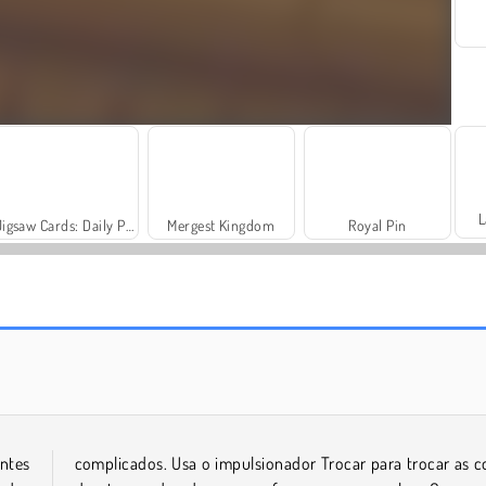
L
Jigsaw Cards: Daily Puzzles
Mergest Kingdom
Royal Pin
Arrow Escape: Puzzle
Majongue de Doces
ntes
complicados. Usa o impulsionador Trocar para trocar as c