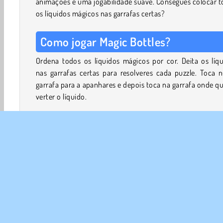
animações e uma jogabilidade suave. Consegues colocar 
os líquidos mágicos nas garrafas certas?
Como jogar Magic Bottles?
Ordena todos os líquidos mágicos por cor. Deita os líq
nas garrafas certas para resolveres cada puzzle. Toca 
garrafa para a apanhares e depois toca na garrafa onde q
verter o líquido.
Podes deitar um líquido noutra garrafa se essa garrafa es
vazia, ou se as cores do topo coincidirem. Claro que t
tens de ter espaço suficiente na garrafa para colocar o líq
Resolve os puzzles para coleccionares estrelas. Podes us
estrelas para desbloquear novos locais.
Também podes desbloquear reforços especiais à medida
avanças no jogo. Estes vão ajudar-te a resolver os puzzles