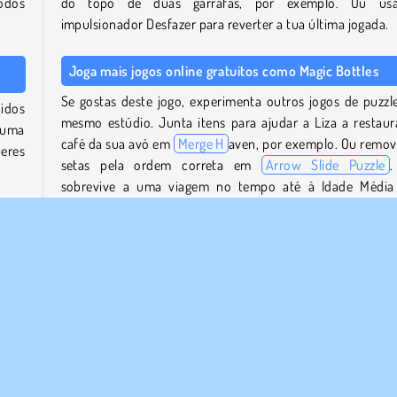
todos
do topo de duas garrafas, por exemplo. Ou us
impulsionador Desfazer para reverter a tua última jogada.
Joga mais jogos online gratuitos como Magic Bottles
Se gostas deste jogo, experimenta outros jogos de puzzl
uidos
mesmo estúdio. Junta itens para ajudar a Liza a restaur
numa
café da sua avó em
Merge H
aven, por exemplo. Ou remov
ueres
setas pela ordem correta em
Arrow Slide Puzzle
.
sobrevive a uma viagem no tempo até à Idade Médi
Castle Craft: Merge Quest+
.
tiver
ambém
Quem criou o Magic Bottles?
uido.
Magic Bottles
foi criado por Clever Apps.
ar as
Quando é que o Magic Bottles foi lançado?
Este jogo foi lançado em 9 de março de 2026.
 que
 mais