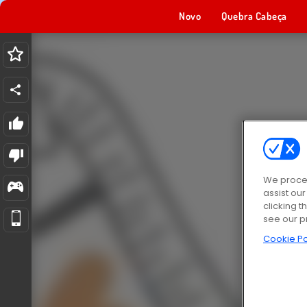
Novo
Quebra Cabeça
We proces
assist ou
clicking t
see our p
Cookie Po