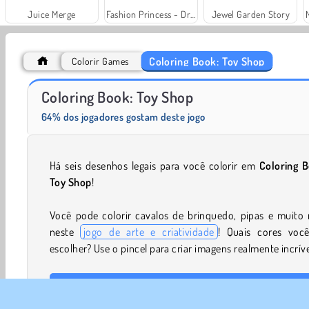
Juice Merge
Fashion Princess - Dress Up for Girls
Jewel Garden Story
Coloring Book: Toy Shop
Colorir Games
Solitaire Social
Trollface Quest: USA 2
Coloring Book: Toy Shop
64% dos jogadores gostam deste jogo
Há seis desenhos legais para você colorir em
Coloring B
Toy Shop
!
Você pode colorir cavalos de brinquedo, pipas e muito 
neste
jogo de arte e criatividade
! Quais cores você
escolher? Use o pincel para criar imagens realmente incríve
Controles de jogo