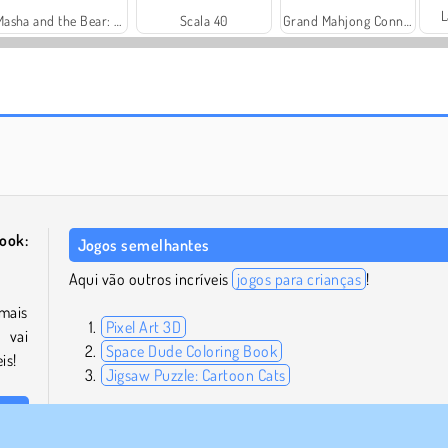
L
Masha and the Bear: Meadows
Scala 40
Grand Mahjong Connect
Harvest Honors Classic
Farm Merge Valley
ook:
Jogos semelhantes
Aqui vão outros incríveis
jogos para crianças
!
mais
Pixel Art 3D
 vai
Space Dude Coloring Book
is!
Jigsaw Puzzle: Cartoon Cats
Quem desenvolveu Coloring Book: Toy Shop?