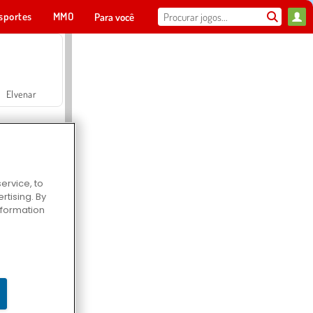
sportes
MMO
Para você
Elvenar
ervice, to
tising. By
Hospital Surgeon Doctor Game
information
Offroad Crash Climber 4X4