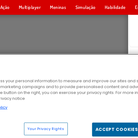
Ação
Multiplayer
Meninas
Simulação
Habilidade
E
s your personal information to measure and improve our sites and s
r marketing campaigns and to provide personalised content and adver
he button on the right, you can exercise your privacy rights. For more 
rivacy notice
licy
Your Privacy Rights
ACCEPT COOKIES