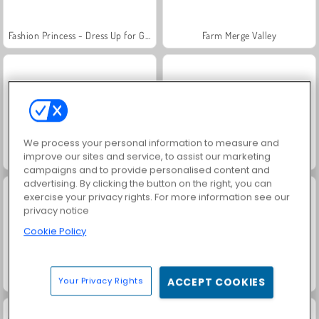
Fashion Princess - Dress Up for Girls
Farm Merge Valley
We process your personal information to measure and
improve our sites and service, to assist our marketing
Jewel Garden Story
Masha and the Bear: Meadows
campaigns and to provide personalised content and
advertising. By clicking the button on the right, you can
exercise your privacy rights. For more information see our
privacy notice
Cookie Policy
Royal Story
Scala 40
Your Privacy Rights
ACCEPT COOKIES