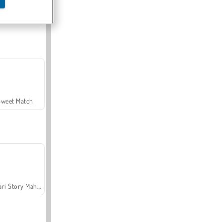
Offroad Crash Climber 4X4
Sweet Match
Safari Story Mahjong