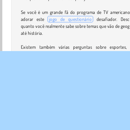
Se você é um grande fã do programa de TV americano,
adorar este
jogo de questionário
desafiador. Desc
quanto você realmente sabe sobre temas que vão de geog
até história.
Existem também várias perguntas sobre esportes, 
festivos e o reino animal. E quer mais? Você não vai se de
com nenhuma discussão sobre quem deve substituir o
apresentador Alex Trebek, se deve ser Mayim Bialik, 
Richards, ou LeVar Burton!
Como jogar Don't Jeopardize This?
Prove que você conhece muito sobre vários assu
aleatórios neste jogo de trivia on-line. Clique em
respostas para cada pergunta para ganhar muito dinh
virtual, mas cuidado! Você só terá alguns segundos 