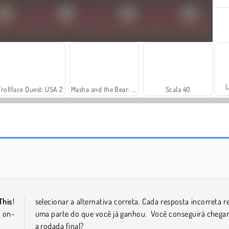
L
Trollface Quest: USA 2
Masha and the Bear: Meadows
Scala 40
Royal Story
Vamos Pescar!
This
!
selecionar a alternativa correta. Cada resposta incorreta re
o on-
uma parte do que você já ganhou. Você conseguirá chegar
a rodada final?