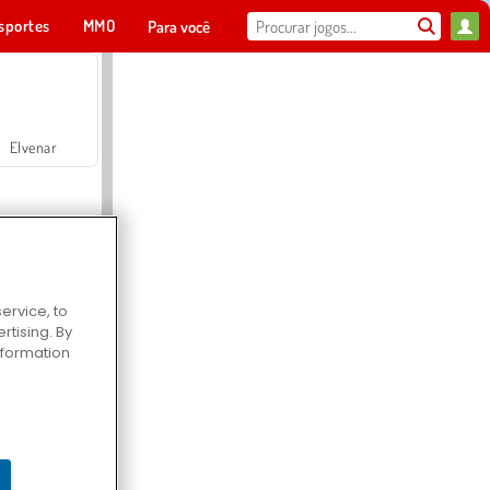
sportes
MMO
Para você
Elvenar
ervice, to
tising. By
Hospital Surgeon Doctor Game
information