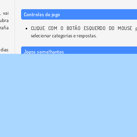
 vai
Controles de jogo
ubra
rafia
CLIQUE COM O BOTÃO ESQUERDO DO MOUSE p
selecionar categorias e respostas.
dias
Jogos semelhantes
parar
Confira estes jogos on-line desafiadores em seguida!
 ex-
Mike
Family Clash
Deal or No Deal
Word Cube Online
Google Feud
ntos
 uma
Quem desenvolveu Don't Jeopardize This?
eiro
Don't Jeopardize This foi criado pela MarketJS.
para