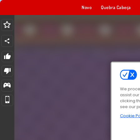
Novo
Quebra Cabeça
We proces
assist ou
clicking t
see our p
Cookie Po