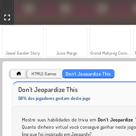
Jewel Garden Story
Juice Merge
Grand Mahjong Connect
Don't Jeopardize This
HTML5 Games
Solitaire Social
Farm Merge Valley
Don't Jeopardize This
58% dos jogadores gostam deste jogo
Mostre suas habilidades de trivia em
Don’t Jeopardize 
Quanto dinheiro virtual você consegue ganhar neste jog
line que foi inspirado em Jeopardy?