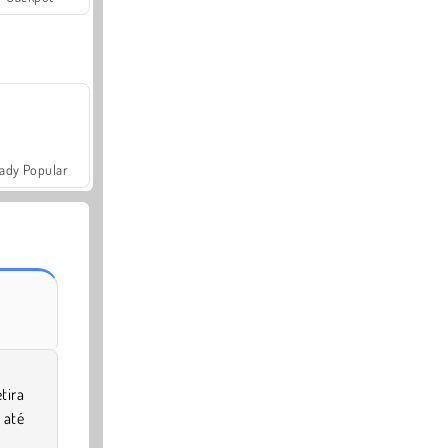
ady Popular
tira
 até