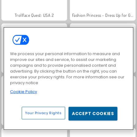
Trollface Quest: USA 2
Fashion Princess - Dress Up for Girls
We process your personal information to measure and
improve our sites and service, to assist our marketing
campaigns and to provide personalised content and
Jewel Garden Story
Heroes of Myths
advertising. By clicking the button on the right, you can
exercise your privacy rights. For more information see our
privacy notice
Cookie Policy
Your Privacy Rights
ACCEPT COOKIES
Masha and the Bear: Meadows
Royal Story