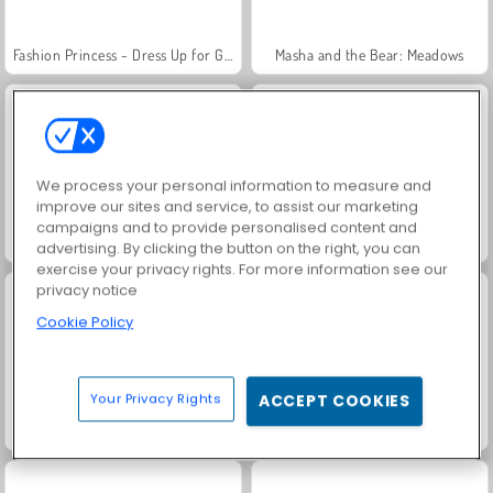
Fashion Princess - Dress Up for Girls
Masha and the Bear: Meadows
We process your personal information to measure and
improve our sites and service, to assist our marketing
campaigns and to provide personalised content and
Royal Story
Rummy World
advertising. By clicking the button on the right, you can
exercise your privacy rights. For more information see our
privacy notice
Cookie Policy
Your Privacy Rights
ACCEPT COOKIES
Scala 40
Charm Farm