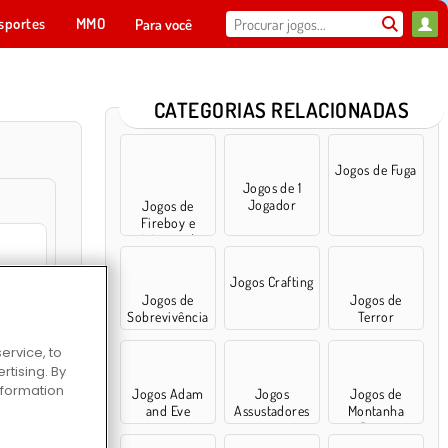
sportes
MMO
Para você
CATEGORIAS RELACIONADAS
Jogos de Fuga
Jogos de 1
Jogador
Jogos de
Fireboy e
Watergirl
Jogos Crafting
Jogos de
Jogos de
ics Destroyer
Sobrevivência
Terror
ervice, to
tising. By
information
Jogos Adam
Jogos
Jogos de
nKing
and Eve
Assustadores
Montanha
Russa