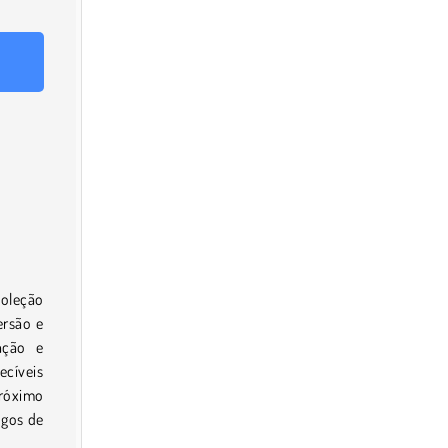
coleção
ersão e
ação e
ecíveis
próximo
ogos de