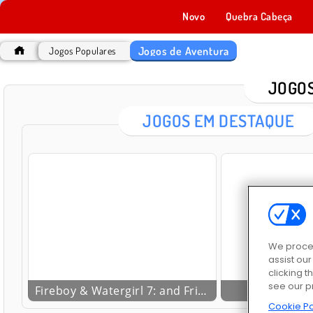
Novo
Quebra Cabeça
Jogos de Aventura
Jogos Populares
JOGOS
JOGOS EM DESTAQUE
We proces
assist ou
clicking t
see our p
Fireboy & Watergirl 7: and Friends
Imp
Cookie Po