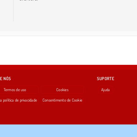
E NÓS
SUPORTE
Termos de uso
Cookies
Ajuda
a política de privacidade
Consentimento de Cookie
Copyright © 2026 SPIL GAMES Todos os direitos reservados.