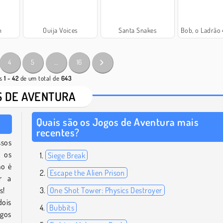
n
Ouija Voices
Santa Snakes
Bob, o Ladrão 4: Tempora
4
5
…
16
os
1 - 42
de um total de
643
 DE AVENTURA
Quais são os Jogos de Aventura mais
recentes?
ssos
e os
Siege Break
mo é
Escape the Alien Prison
r a
s!
One Shot Tower: Physics Destroyer
dois
Bubbits
ogos