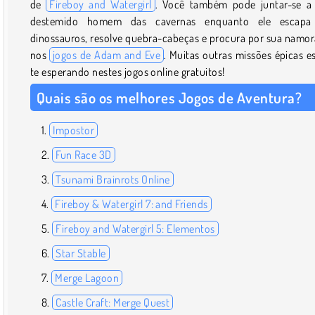
de
Fireboy and Watergirl
. Você também pode juntar-se 
destemido homem das cavernas enquanto ele escapa
dinossauros, resolve quebra-cabeças e procura por sua namo
nos
jogos de Adam and Eve
. Muitas outras missões épicas e
te esperando nestes jogos online gratuitos!
Quais são os melhores Jogos de Aventura?
Impostor
Fun Race 3D
Tsunami Brainrots Online
Fireboy & Watergirl 7: and Friends
Fireboy and Watergirl 5: Elementos
Star Stable
Merge Lagoon
Castle Craft: Merge Quest