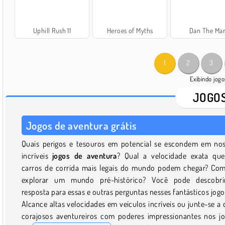
Uphill Rush 11
Heroes of Myths
Dan The Ma
1
2
3
Exibindo jog
JOGOS
Jogos de aventura grátis
Quais perigos e tesouros em potencial se escondem em no
incríveis
jogos de aventura
? Qual a velocidade exata qu
carros de corrida mais legais do mundo podem chegar? Co
explorar um mundo pré-histórico? Você pode descobri
resposta para essas e outras perguntas nesses fantásticos jogo
Alcance altas velocidades em veículos incríveis ou junte-se a 
corajosos aventureiros com poderes impressionantes nos j