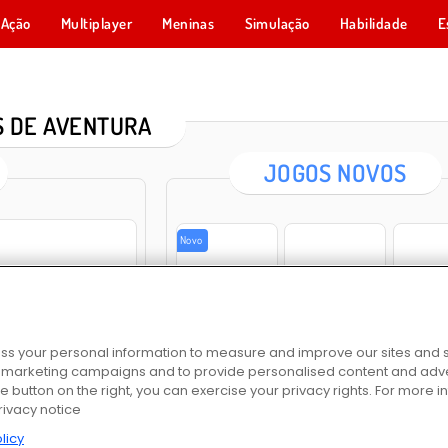
Ação
Multiplayer
Meninas
Simulação
Habilidade
E
 DE AVENTURA
JOGOS NOVOS
Novo
Siege Break
Escape the Alien Prison
One Shot Tower: Phys
s your personal information to measure and improve our sites and s
r marketing campaigns and to provide personalised content and adver
he button on the right, you can exercise your privacy rights. For more 
Bubbits
Fashion Makeover Dash
Spelu
rivacy notice
ostor
licy