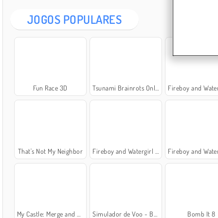
JOGOS POPULARES
Fun Race 3D
Tsunami Brainrots Online
Fireboy and Watergirl 5: El
That's Not My Neighbor
Fireboy and Watergirl 4: Templo de Cristal
Fireboy and Watergirl 6: Contos
My Castle: Merge and Story
Simulador de Voo - Boeing
Bomb It 8