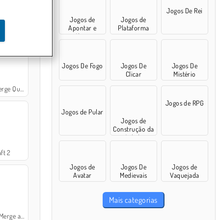
Jogos De Rei
Jogos de
Jogos de
Apontar e
Plataforma
Clicar
Jogos De Fogo
Jogos De
Jogos De
Clicar
Mistério
rge Quest
Jogos de RPG
Jogos de Pular
Jogos de
Construção da
Cidade
ft 2
Jogos de
Jogos De
Jogos de
Avatar
Medievais
Vaquejada
Mais categorias
e and Bake