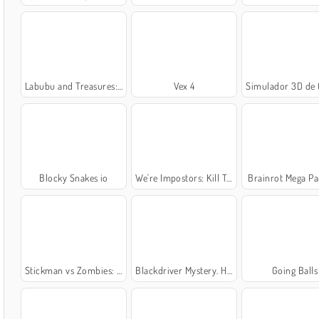
Labubu and Treasures: Fun Adventure
Vex 4
Simulador 3D de Crime
Blocky Snakes io
We're Impostors: Kill Together
Brainrot Mega P
Stickman vs Zombies: Epic Fight
Blackdriver Mystery. Hidden Objects
Going Balls