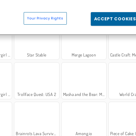
Your Privacy Rights
ACCEPT COOKIES
ementos
Star Stable
Merge Lagoon
Castle Craft: Me
 de fadas
Trollface Quest: USA 2
Masha and the Bear: Meadows
World Cra
Brainrots Lava Survive Online
Among.io
Piece of Cake: Merg