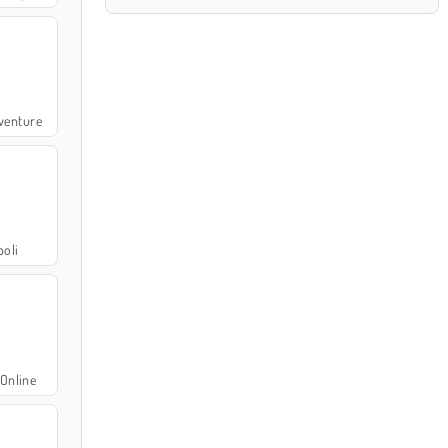
venture
oli
Online