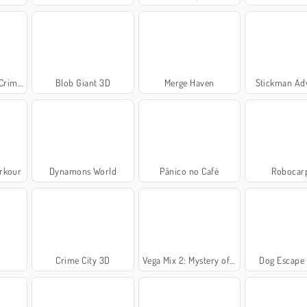
 Miami
Blob Giant 3D
Merge Haven
Stickman Ad
arkour
Dynamons World
Pânico no Café
Robocarp
Crime City 3D
Vega Mix 2: Mystery of Island
Dog Escape 