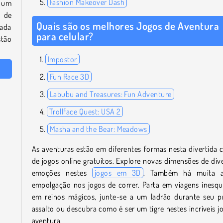
Fashion Makeover Dash
a um
 de
Quais são os melhores Jogos de Aventura
rada
para celular?
stão
Impostor
Fun Race 3D
Labubu and Treasures: Fun Adventure
Trollface Quest: USA 2
Masha and the Bear: Meadows
As aventuras estão em diferentes formas nesta divertida 
de jogos online gratuitos. Explore novas dimensões de div
emoções nestes
jogos em 3D
. Também há muita 
empolgação nos jogos de correr. Parta em viagens inesqu
em reinos mágicos, junte-se a um ladrão durante seu 
assalto ou descubra como é ser um tigre nestes incríveis j
aventura.