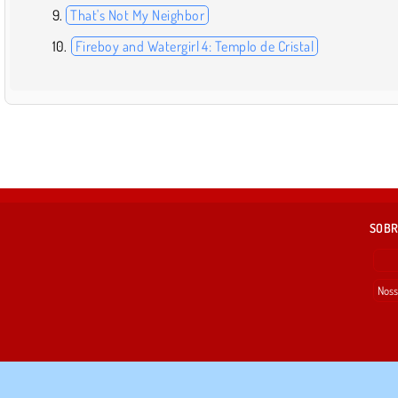
That's Not My Neighbor
Fireboy and Watergirl 4: Templo de Cristal
SOBR
Noss