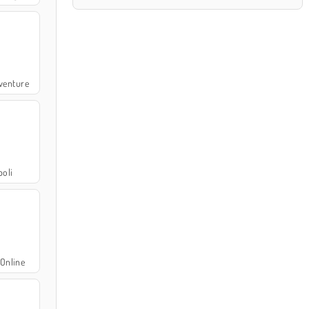
venture
oli
Online