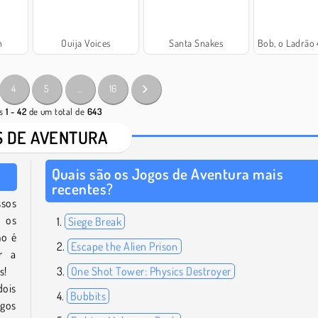
n
Ouija Voices
Santa Snakes
Bob, o Ladrão 4: Tempora
4
5
…
16
os
1 - 42
de um total de
643
 DE AVENTURA
Quais são os Jogos de Aventura mais
recentes?
ssos
e os
Siege Break
mo é
Escape the Alien Prison
r a
s!
One Shot Tower: Physics Destroyer
dois
Bubbits
ogos