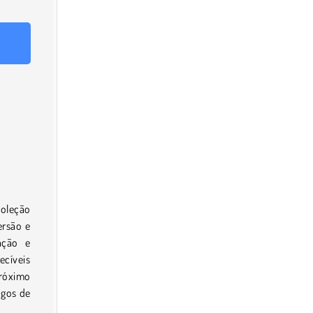
coleção
ersão e
ação e
ecíveis
próximo
ogos de