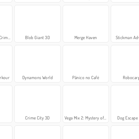
 Miami
Blob Giant 3D
Merge Haven
Stickman Ad
arkour
Dynamons World
Pânico no Café
Robocarp
Crime City 3D
Vega Mix 2: Mystery of Island
Dog Escape 