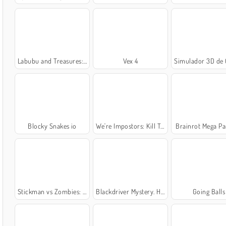
Labubu and Treasures: Fun Adventure
Vex 4
Simulador 3D de Crime
Blocky Snakes io
We're Impostors: Kill Together
Brainrot Mega P
Stickman vs Zombies: Epic Fight
Blackdriver Mystery. Hidden Objects
Going Balls