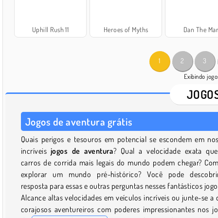
Uphill Rush 11
Heroes of Myths
Dan The Ma
1
2
3
Exibindo jog
JOGOS
Jogos de aventura grátis
Quais perigos e tesouros em potencial se escondem em no
incríveis
jogos de aventura
? Qual a velocidade exata qu
carros de corrida mais legais do mundo podem chegar? Co
explorar um mundo pré-histórico? Você pode descobri
resposta para essas e outras perguntas nesses fantásticos jogo
Alcance altas velocidades em veículos incríveis ou junte-se a 
corajosos aventureiros com poderes impressionantes nos j