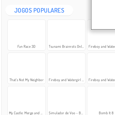
JOGOS POPULARES
Fun Race 3D
Tsunami Brainrots Online
Fireboy and Watergirl 5: El
That's Not My Neighbor
Fireboy and Watergirl 4: Templo de Cristal
Fireboy and Watergirl 6: Contos
My Castle: Merge and Story
Simulador de Voo - Boeing
Bomb It 8