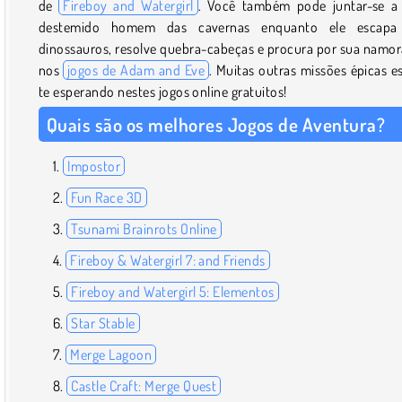
de
Fireboy and Watergirl
. Você também pode juntar-se 
destemido homem das cavernas enquanto ele escapa
dinossauros, resolve quebra-cabeças e procura por sua namo
nos
jogos de Adam and Eve
. Muitas outras missões épicas e
te esperando nestes jogos online gratuitos!
Quais são os melhores Jogos de Aventura?
Impostor
Fun Race 3D
Tsunami Brainrots Online
Fireboy & Watergirl 7: and Friends
Fireboy and Watergirl 5: Elementos
Star Stable
Merge Lagoon
Castle Craft: Merge Quest