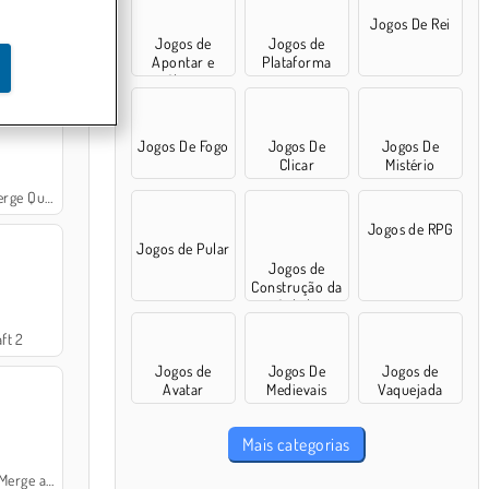
Jogos De Rei
Jogos de
Jogos de
Apontar e
Plataforma
Clicar
Jogos De Fogo
Jogos De
Jogos De
Clicar
Mistério
rge Quest
Jogos de RPG
Jogos de Pular
Jogos de
Construção da
Cidade
ft 2
Jogos de
Jogos De
Jogos de
Avatar
Medievais
Vaquejada
Mais categorias
e and Bake