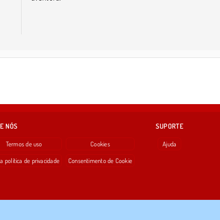
E NÓS
SUPORTE
Termos de uso
Cookies
Ajuda
a política de privacidade
Consentimento de Cookie
Copyright © 2026 SPIL GAMES Todos os direitos reservados.