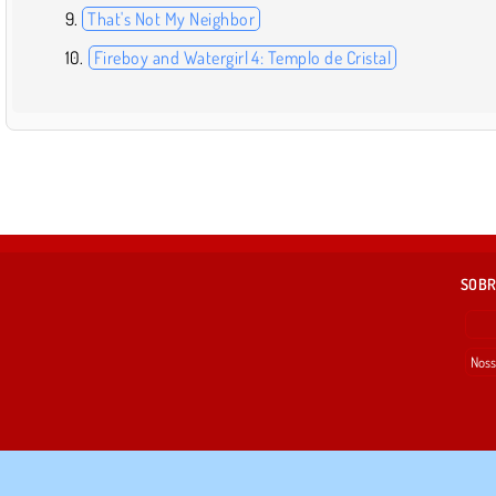
That's Not My Neighbor
Fireboy and Watergirl 4: Templo de Cristal
SOBR
Noss