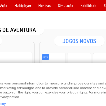
Ação
Multiplayer
Meninas
Simulação
Habilidade
E
 DE AVENTURA
JOGOS NOVOS
Novo
Siege Break
Escape the Alien Prison
One Shot Tower: Phys
s your personal information to measure and improve our sites and s
r marketing campaigns and to provide personalised content and adver
he button on the right, you can exercise your privacy rights. For more 
Bubbits
Fashion Makeover Dash
Spelu
rivacy notice
ostor
licy