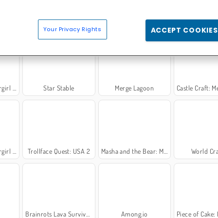
Your Privacy Rights
ACCEPT COOKIES
ementos
Star Stable
Merge Lagoon
Castle Craft: Me
 de fadas
Trollface Quest: USA 2
Masha and the Bear: Meadows
World Cra
Brainrots Lava Survive Online
Among.io
Piece of Cake: Merg