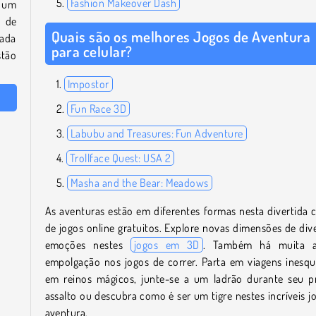
Fashion Makeover Dash
a um
 de
Quais são os melhores Jogos de Aventura
rada
para celular?
stão
Impostor
Fun Race 3D
Labubu and Treasures: Fun Adventure
Trollface Quest: USA 2
Masha and the Bear: Meadows
As aventuras estão em diferentes formas nesta divertida 
de jogos online gratuitos. Explore novas dimensões de div
emoções nestes
jogos em 3D
. Também há muita 
empolgação nos jogos de correr. Parta em viagens inesqu
em reinos mágicos, junte-se a um ladrão durante seu 
assalto ou descubra como é ser um tigre nestes incríveis j
aventura.