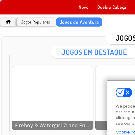
Novo
Quebra Cabeça
Jogos de Aventura
Jogos Populares
JOGOS
JOGOS EM DESTAQUE
We proces
assist ou
clicking t
see our p
Fireboy & Watergirl 7: and Friends
Imp
Cookie Po