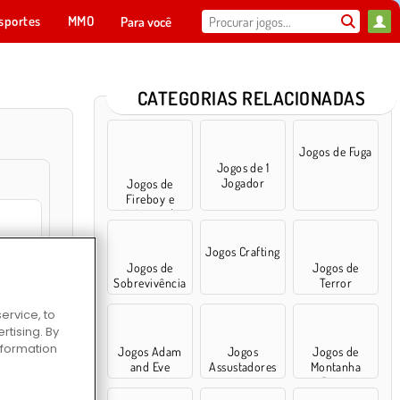
sportes
MMO
Para você
CATEGORIAS RELACIONADAS
Jogos de Fuga
Jogos de 1
Jogador
Jogos de
Fireboy e
Watergirl
Jogos Crafting
Jogos de
Jogos de
ics Destroyer
Sobrevivência
Terror
ervice, to
tising. By
information
Jogos Adam
Jogos
Jogos de
nKing
and Eve
Assustadores
Montanha
Russa