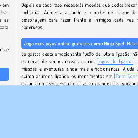
co em
Depois de cada fase, receberás moedas que podes trocar
lhas
melhorias. Aumenta a saúde e o poder de ataque da
a as
personagem para fazer frente a inimigos cada vez 
 para
poderosos.
Joga mais jogos online gratuitos como Ninja Spell Matc
sos e
Se gostas desta emocionante fusão de luta e ligação, nã
esqueças de ver os nossos outros
jogos de ligação
p
missões e aventuras ainda mais emocionantes! Ajuda
quinta animada ligando os mantimentos em
Farm Conn
ou junta uma sequência de letras e expande o teu vocabul
eles
em
Word Connect
.
joso
l, na
Estás à procura de mais lutas para escolher? Percorre a n
vasta
coleção de jogos de ação
e descobre todas
aventuras emocionantes que temos para te oferecer!
usar
nto,
Quem criou o Ninja Spell Match?
 uma