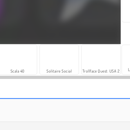
L
Scala 40
Solitaire Social
Trollface Quest: USA 2
Rummy World
Farm Merge Valley