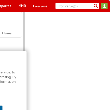
sportes
MMO
Para você
Elvenar
ervice, to
tising. By
Hospital Surgeon Doctor Game
information