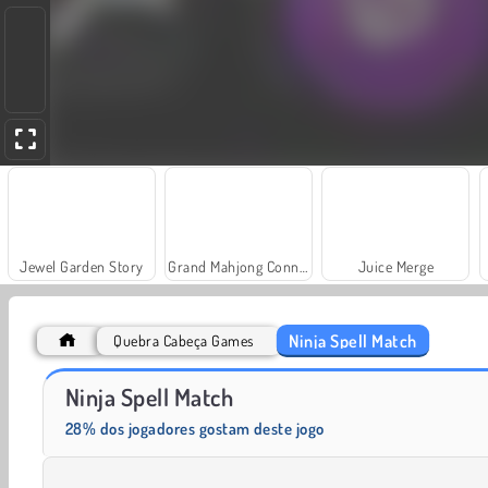
Jewel Garden Story
Grand Mahjong Connect
Juice Merge
Ninja Spell Match
Quebra Cabeça Games
Fashion Princess - Dress Up for Girls
Masha and the Bear: Meadows
Ninja Spell Match
28% dos jogadores gostam deste jogo