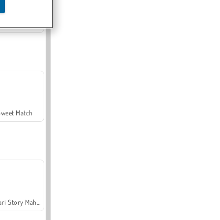
Offroad Crash Climber 4X4
Sweet Match
Safari Story Mahjong