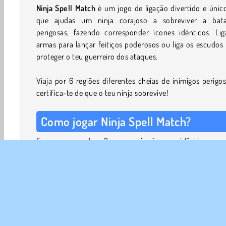
Ninja Spell Match
é um jogo de ligação divertido e úni
que ajudas um ninja corajoso a sobreviver a bata
perigosas, fazendo corresponder ícones idênticos. Lig
armas para lançar feitiços poderosos ou liga os escudos
proteger o teu guerreiro dos ataques.
Viaja por 6 regiões diferentes cheias de inimigos perigo
certifica-te de que o teu ninja sobrevive!
Como jogar Ninja Spell Match?
Faz corresponder 3 ou mais ícones idênticos e 
transformar-se-ão em armas fantásticas que o teu cora
guerreiro pode usar. Podes ligar os ícones na horizonta
vertical e na diagonal para fazer corresponder os itens.
Liga shurikens, fogo, água e bombas venenosas para ca
danos aos inimigos. Quanto mais conectares num movime
mais danos causarás. Liga os escudos para construíres