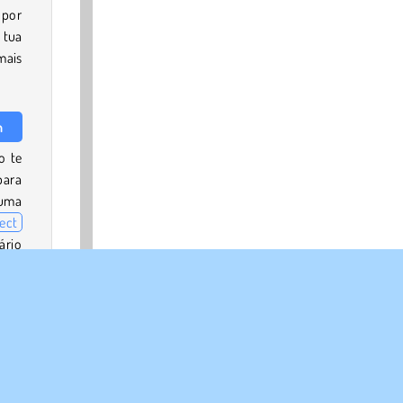
 por
 tua
mais
h
o te
ara
 uma
ect
ário
ossa
 as