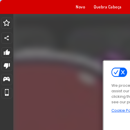
Novo
Quebra Cabeça
We proces
assist ou
clicking t
see our p
Cookie Po