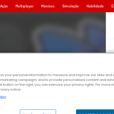
Ação
Multiplayer
Meninas
Simulação
Habilidade
E
s your personal information to measure and improve our sites and s
r marketing campaigns and to provide personalised content and adver
he button on the right, you can exercise your privacy rights. For more 
rivacy notice
licy